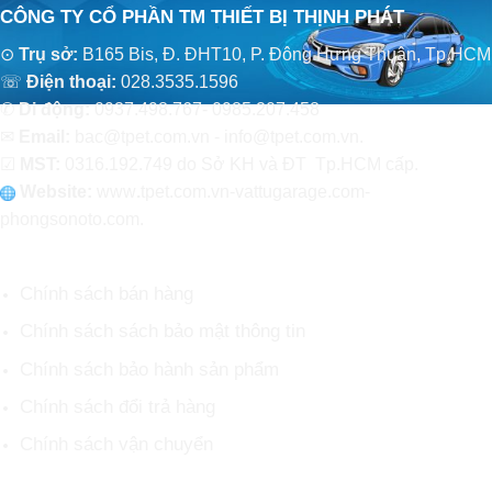
CÔNG TY CỔ PHẦN TM THIẾT BỊ THỊNH PHÁT
⊙
Trụ sở:
B165 Bis, Đ. ĐHT10, P. Đông Hưng Thuận, Tp.HCM
☏
Điện thoại:
028.3535.1596
✆
Di động:
0937.498.767- 0985.207.458
✉
Email:
bac@tpet.com.vn - info@tpet.com.vn.
☑
MST:
0316.192.749 do Sở KH và ĐT Tp.HCM cấp.
Website:
www
.
tpet.com.vn-vattugarage.com-
phongsonoto.com.
CHÍNH SÁCH CHUNG
Chính sách bán hàng
Chính sách sách bảo mật thông tin
Chính sách bảo hành sản phẩm
Chính sách đổi trả hàng
Chính sách vận chuyển