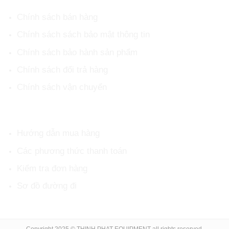
Chính sách bán hàng
Chính sách sách bảo mật thông tin
Chính sách bảo hành sản phẩm
Chính sách đổi trả hàng
Chính sách vận chuyển
HỖ TRỢ KHÁCH HÀNG
Hướng dẫn mua hàng
Các phương thức thanh toán
Kiểm tra đơn hàng
Sơ đồ đường đi