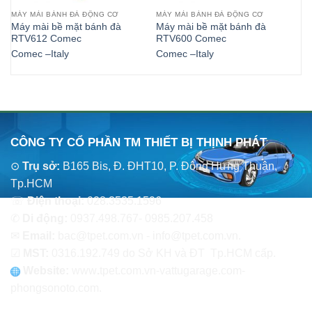
MÁY MÀI BÁNH ĐÀ ĐỘNG CƠ
MÁY MÀI BÁNH ĐÀ ĐỘNG CƠ
TH
Máy mài bề mặt bánh đà
Máy mài bề mặt bánh đà
Má
RTV612 Comec
RTV600 Comec
qu
Comec –Italy
Comec –Italy
Co
CÔNG TY CỔ PHẦN TM THIẾT BỊ THỊNH PHÁT
⊙
Trụ sở:
B165 Bis, Đ. ĐHT10, P. Đông Hưng Thuận,
Tp.HCM
☏
Điện thoại:
028.3535.1596
✆
Di động:
0937.498.767- 0985.207.458
✉
Email:
bac@tpet.com.vn - info@tpet.com.vn.
☑
MST:
0316.192.749 do Sở KH và ĐT Tp.HCM cấp.
Website:
www
.
tpet.com.vn-vattugarage.com-
phongsonoto.com.
CHÍNH SÁCH CHUNG