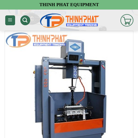
Chuyển
THINH PHAT EQUIPMENT
đến
nội
dung