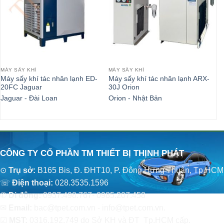
MÁY SẤY KHÍ
MÁY SẤY KHÍ
MÁ
Máy sấy khí tác nhân lạnh ED-
Máy sấy khí tác nhân lạnh ARX-
Má
20FC Jaguar
30J Orion
30
Jaguar - Đài Loan
Orion - Nhật Bản
Or
CÔNG TY CỔ PHẦN TM THIẾT BỊ THỊNH PHÁT
⊙
Trụ sở:
B165 Bis, Đ. ĐHT10, P. Đông Hưng Thuận, Tp.HCM
☏
Điện thoại:
028.3535.1596
✆
Di động:
0937.498.767- 0985.207.458
✉
Email:
bac@tpet.com.vn - info@tpet.com.vn.
☑
MST:
0316.192.749 do Sở KH và ĐT Tp.HCM cấp.