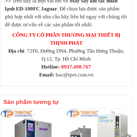
>>
Trên đây là một vài nét về
Máy sấy khí tác nhân
lạnh ED-100FC Jaguar
. Để chọn lựa được sản phẩm
phù hợp nhất với nhu cầu hãy liên hệ ngay với chúng tôi
để được tư vấn về các sản phẩm tốt nhất:
CÔNG TY CỔ PHẦN THƯƠNG MẠI THIẾT BỊ
THỊNH PHÁT
Địa chỉ
: 72F6, Đường DN4, Phường Tân Hưng Thuận,
Q.12, Tp. Hồ Chí Minh
Hotline:
0937.498.767
Email:
bac@tpet.com.vn
Sản phẩm tương tự