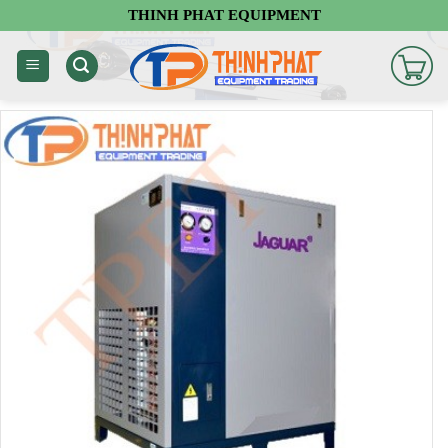
Chuyển
THINH PHAT EQUIPMENT
đến
nội
dung