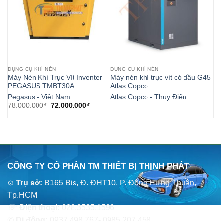
DỤNG CỤ KHÍ NÉN
DỤNG CỤ KHÍ NÉN
MÁ
Máy Nén Khí Trục Vít Inventer
Máy nén khí trục vít có dầu G45
Má
PEGASUS TMBT30A
Atlas Copco
V-
Pegasus - Việt Nam
Atlas Copco - Thụy Điển
Pe
Giá
Giá
78.000.000
₫
72.000.000
₫
9.
gốc
hiện
là:
tại
78.000.000₫.
là:
72.000.000₫.
CÔNG TY CỔ PHẦN TM THIẾT BỊ THỊNH PHÁT
⊙
Trụ sở:
B165 Bis, Đ. ĐHT10, P. Đông Hưng Thuận,
Tp.HCM
☏
Điện thoại:
028.3535.1596
✆
Di động:
0937.498.767- 0985.207.458