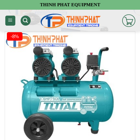
Chuyển
THINH PHAT EQUIPMENT
đến
nội
dung
-8%