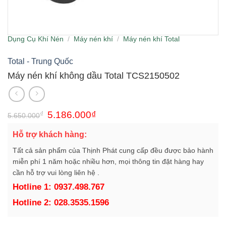
Dụng Cụ Khí Nén
/
Máy nén khí
/
Máy nén khí Total
Total - Trung Quốc
Máy nén khí không dầu Total TCS2150502
Giá
Giá
₫
5.186.000
₫
5.650.000
gốc
hiện
là:
tại
Hỗ trợ khách hàng:
5.650.000₫.
là:
5.186.000₫.
Tất cả sản phẩm của Thịnh Phát cung cấp đều được bảo hành
miễn phí 1 năm hoặc nhiều hơn, mọi thông tin đặt hàng hay
cần hỗ trợ vui lòng liên hệ .
Hotline 1: 0937.498.767
Hotline 2: 028.3535.1596