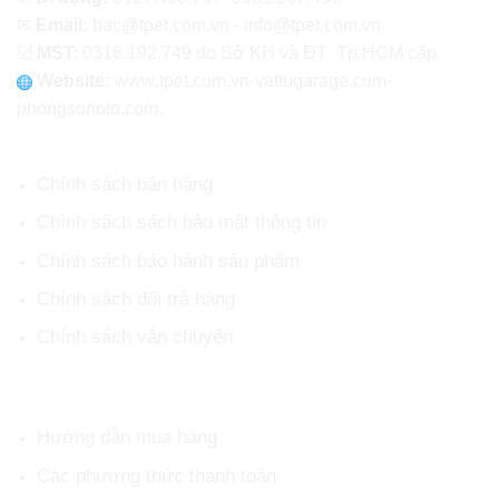
✉
Email:
bac@tpet.com.vn - info@tpet.com.vn.
☑
MST:
0316.192.749 do Sở KH và ĐT Tp.HCM cấp.
Website:
www
.
tpet.com.vn-vattugarage.com-
phongsonoto.com.
CHÍNH SÁCH CHUNG
Chính sách bán hàng
Chính sách sách bảo mật thông tin
Chính sách bảo hành sản phẩm
Chính sách đổi trả hàng
Chính sách vận chuyển
HỖ TRỢ KHÁCH HÀNG
Hướng dẫn mua hàng
Các phương thức thanh toán