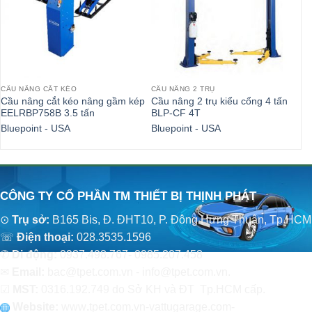
CẦU NÂNG CẮT KÉO
CẦU NÂNG 2 TRỤ
CẦ
Cầu nâng cắt kéo nâng gầm kép
Cầu nâng 2 trụ kiểu cổng 4 tấn
Cầ
EELRBP758B 3.5 tấn
BLP-CF 4T
Hy
Bluepoint - USA
Bluepoint - USA
Qu
CÔNG TY CỔ PHẦN TM THIẾT BỊ THỊNH PHÁT
⊙
Trụ sở:
B165 Bis, Đ. ĐHT10, P. Đông Hưng Thuận, Tp.HCM
☏
Điện thoại:
028.3535.1596
✆
Di động:
0937.498.767- 0985.207.458
✉
Email:
bac@tpet.com.vn - info@tpet.com.vn.
☑
MST:
0316.192.749 do Sở KH và ĐT Tp.HCM cấp.
Website:
www
.
tpet.com.vn-vattugarage.com-