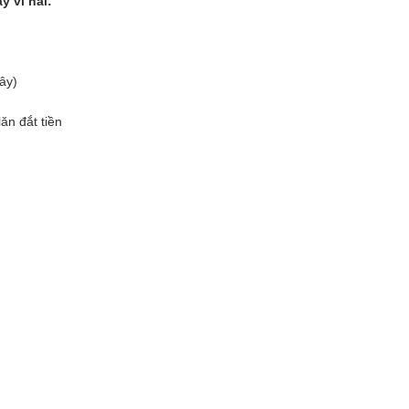
y vì hai:
ây)
ăn đắt tiền