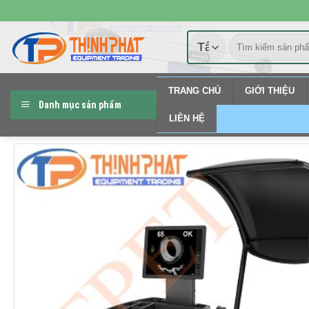
Chuyển
đến
Tìm
nội
kiếm:
dung
TRANG CHỦ
GIỚI THIỆU
Danh mục sản phẩm
LIÊN HỆ