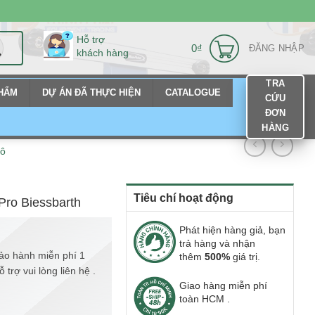
Hỗ trợ
0
₫
ĐĂNG NHẬP
khách hàng
TRA
PHẨM
DỰ ÁN ĐÃ THỰC HIỆN
CATALOGUE
CỨU
ĐƠN
HÀNG
tô
Tiêu chí hoạt động
Pro Biessbarth
Phát hiện hàng giả, bạn
trả hàng và nhận
ảo hành miễn phí 1
thêm
500%
giá trị.
trợ vui lòng liên hệ .
Giao hàng miễn phí
toàn HCM .