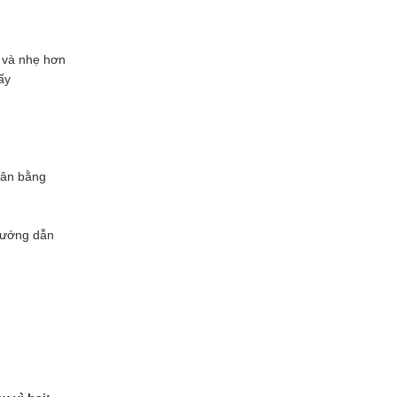
n và nhẹ hơn
ấy
cân bằng
 hướng dẫn