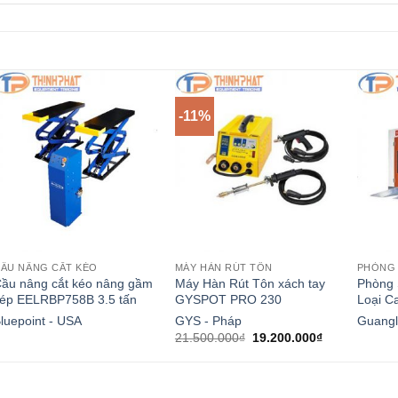
-11%
ẦU NÂNG CẮT KÉO
MÁY HÀN RÚT TÔN
PHÒNG 
ầu nâng cắt kéo nâng gầm
Máy Hàn Rút Tôn xách tay
Phòng 
ép EELRBP758B 3.5 tấn
GYSPOT PRO 230
Loại Ca
luepoint - USA
GYS - Pháp
Guangl
Giá
Giá
21.500.000
₫
19.200.000
₫
gốc
hiện
là:
tại
21.500.000₫.
là:
19.200.000₫.