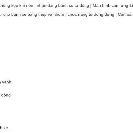
thống kẹp khí nén | nhận dạng bánh xe tự động | Màn hình cảm ứng 1
nar cho bánh xe bằng thép và nhôm | chức năng tự động dừng | Cân bằ
h vành
ự động
h xe