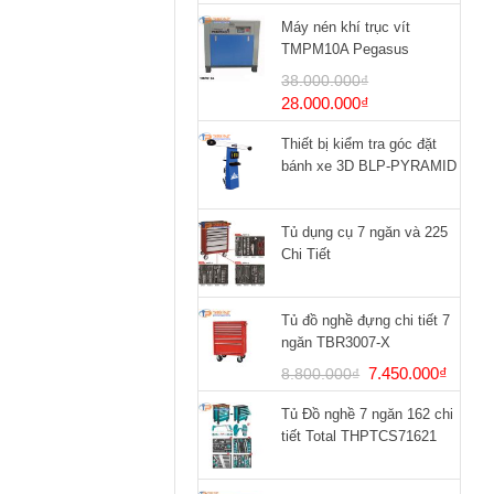
Máy nén khí trục vít
TMPM10A Pegasus
38.000.000
₫
Giá
Giá
28.000.000
₫
gốc
hiện
Thiết bị kiểm tra góc đặt
là:
tại
bánh xe 3D BLP-PYRAMID
38.000.000₫.
là:
28.000.000₫.
Tủ dụng cụ 7 ngăn và 225
Chi Tiết
Tủ đồ nghề đựng chi tiết 7
ngăn TBR3007-X
Giá
Giá
7.450.000
₫
8.800.000
₫
gốc
hiện
Tủ Đồ nghề 7 ngăn 162 chi
là:
tại
tiết Total THPTCS71621
8.800.000₫.
là:
7.450