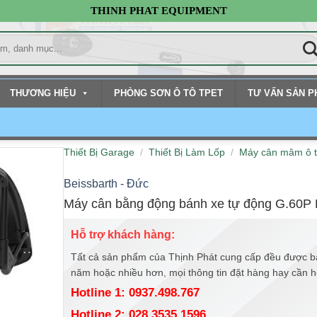
THINH PHAT EQUIPMENT
THƯƠNG HIỆU
PHÒNG SƠN Ô TÔ TPET
TƯ VẤN SẢN 
Thiết Bị Garage
/
Thiết Bị Làm Lốp
/
Máy cân mâm ô 
Beissbarth - Đức
Máy cân bằng động bánh xe tự động G.60P 
Hỗ trợ khách hàng:
Tất cả sản phẩm của Thịnh Phát cung cấp đều được b
năm hoặc nhiều hơn, mọi thông tin đặt hàng hay cần hỗ 
Hotline 1: 0937.498.767
Hotline 2: 028.3535.1596