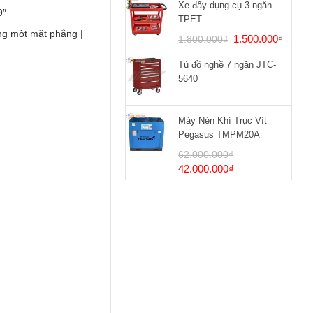
Xe đẩy dụng cụ 3 ngăn
9″
TPET
ng một mặt phẳng |
Giá
Giá
1.500.000
₫
1.800.000
₫
gốc
hiện
Tủ đồ nghề 7 ngăn JTC-
là:
tại
5640
1.800.000₫.
là:
1.500
Máy Nén Khí Trục Vít
Pegasus TMPM20A
62.000.000
₫
Giá
Giá
42.000.000
₫
gốc
hiện
là:
tại
62.000.000₫.
là:
42.000.000₫.