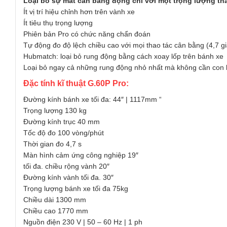
Loại bỏ sự mất cân bằng động chỉ với một trọng lượng tha
Ít vị trí hiệu chỉnh hơn trên vành xe
Ít tiêu thụ trọng lượng
Phiên bản Pro có chức năng chẩn đoán
Tự động đo độ lệch chiều cao với mọi thao tác cân bằng (4,7 gi
Hubmatch: loại bỏ rung động bằng cách xoay lốp trên bánh xe
Loại bỏ ngay cả những rung động nhỏ nhất mà không cần con l
Đặc tính kĩ thuật G.60P Pro:
Đường kính bánh xe tối đa: 44″ | 1117mm “
Trọng lượng 130 kg
Đường kính trục 40 mm
Tốc độ đo 100 vòng/phút
Thời gian đo 4,7 s
Màn hình cảm ứng công nghiệp 19″
tối đa. chiều rộng vành 20″
Đường kính vành tối đa. 30″
Trọng lượng bánh xe tối đa 75kg
Chiều dài 1300 mm
Chiều cao 1770 mm
Nguồn điện 230 V | 50 – 60 Hz | 1 ph