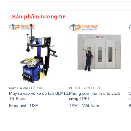
Sản phẩm tương tự
MÁY RA VÀO LỐP XE
PHÒNG SƠN Ô TÔ
C
Máy ra vào vỏ xe du lịch BLP EL
Phòng sơn nhanh ô tô vách
C
Tilt-Back
cứng TPET
k
Bluepoint - USA
TPET -Việt Nam
B