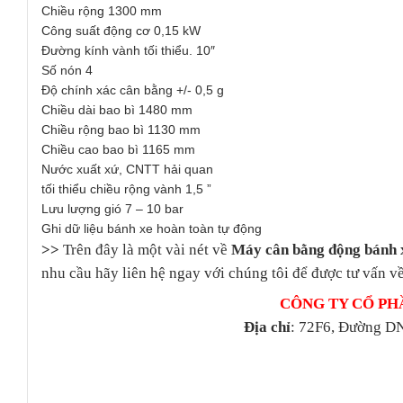
Chiều rộng 1300 mm
Công suất động cơ 0,15 kW
Đường kính vành tối thiểu. 10″
Số nón 4
Độ chính xác cân bằng +/- 0,5 g
Chiều dài bao bì 1480 mm
Chiều rộng bao bì 1130 mm
Chiều cao bao bì 1165 mm
Nước xuất xứ, CNTT hải quan
tối thiểu chiều rộng vành 1,5 ”
Lưu lượng gió 7 – 10 bar
Ghi dữ liệu bánh xe hoàn toàn tự động
>>
Trên đây là một vài nét về
Máy cân bằng động bánh x
nhu cầu hãy liên hệ ngay với chúng tôi để được tư vấn về
CÔNG TY CỔ PH
Địa chỉ
: 72F6, Đường DN