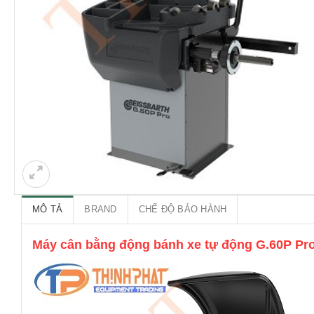
MÔ TẢ
BRAND
CHẾ ĐỘ BẢO HÀNH
Máy cân bằng động bánh xe tự động G.60P Pro