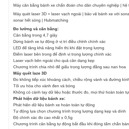
Máy cân bằng bánh xe chẩn đoán cho dân chuyên nghiệp | hệ 
Máy quét laser 3D + laser vạch ngoài | bảo vệ bánh xe với so
sonar hết sóng | Hubmatching
Đo lường và cân bằng:
Cân bằng trong 4,7 giây
Dừng bánh xe tự động ở vị trí điều chỉnh chính xác
LED để tăng khả năng hiển thị khi đặt trọng lượng
Điểm laser bên trong để định vị trọng lượng chính xác
Laser vạch bên ngoài cho quả cân dạng kẹp
Chương trình chia nhỏ để giấu trọng lượng đằng sau nan hoa
Máy quét laze 3D
Đo không tiếp xúc khoảng cách, chiều rộng vành và đường kín
Tối ưu hóa cho vành đen và bóng
Không có cánh tay dữ liệu hoặc thước đo, mọi thứ hoàn toàn t
Phát hiện dữ liệu bánh xe:
Phát hiện dữ liệu bánh xe hoàn toàn tự động
Tự động lựa chọn chương trình trọng lượng dạng kẹp và dính
Độ chính xác đo cao nhất ± 0,5g
Chương trình cân bằng tự động bắt đầu khi đóng tấm chắn bán