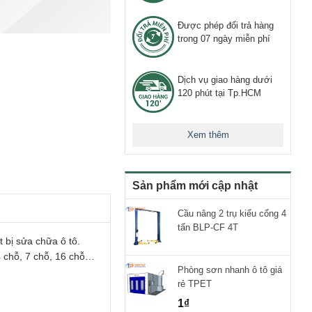
Được phép đổi trả hàng
trong 07 ngày miễn phí
Dịch vụ giao hàng dưới
120 phút tại Tp.HCM
Xem thêm
Sản phẩm mới cập nhật
Cầu nâng 2 trụ kiểu cổng 4
tấn BLP-CF 4T
 bị sửa chữa ô tô.
4 chỗ, 7 chỗ, 16 chỗ…
Phòng sơn nhanh ô tô giá
rẻ TPET
1
₫