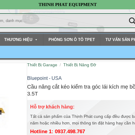
THINH PHAT EQUIPMENT
THƯƠNG HIỆU
PHÒNG SƠN Ô TÔ TPET
TƯ VẤN SẢN 
Thiết Bị Garage
/
Thiết Bị Nâng Đỡ
Bluepoint - USA
Cầu nâng cắt kéo kiểm tra góc lái kích mẹ
3.5T
Hỗ trợ khách hàng:
Tất cả sản phẩm của Thịnh Phát cung cấp đều được b
năm hoặc nhiều hơn, mọi thông tin đặt hàng hay cần hỗ 
Hotline 1: 0937.498.767