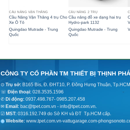
CẦU NÂNG VẬN THĂNG
CẦU NÂNG 2 TRỤ
C
Cầu Nâng Vận Thăng 4 trụ Cho
Cầu nâng đỗ xe dạng hai trụ
C
Xe Ô Tô
Hydro-park 1132
Quingdao Mutrade - Trung
Quingdao Mutrade - Trung
V
Quốc
Quốc
CÔNG TY CỔ PHẦN TM THIẾT BỊ THỊNH PH
⊙
Trụ sở:
B165 Bis, Đ. ĐHT10, P. Đông Hưng Thuận, Tp.HC
☏
Điện thoại:
028.3535.1596
✆
Di động:
0937.498.767- 0985.207.458
✉
Email:
bac@tpet.com.vn - info@tpet.com.vn.
☑
MST:
0316.192.749 do Sở KH và ĐT Tp.HCM cấp.
Website:
www
.
tpet.com.vn-vattugarage.com-phongsonoto.c