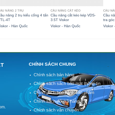
ẦU NÂNG 2 TRỤ
CẦU NÂNG CẮT KÉO
CẦU NÂ
ầu nâng 2 trụ kiểu cổng 4 tấn
Cầu nâng cắt kéo kép VDS-
Cầu nâ
VTL-4T
3.5T Viskor
tra góc
iskor - Hàn Quốc
Viskor - Hàn Quốc
Viskor
CHÍNH SÁCH CHUNG
ÁT
Chính sách bán hàng
M
Chính sách sách bảo mật thông tin
Chính sách bảo hành sản phẩm
Chính sách đổi trả hàng
om.
Chính sách vận chuyển