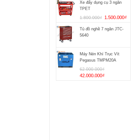
Xe đẩy dụng cụ 3 ngăn
TPET
Giá
Giá
1.500.000
₫
1.800.000
₫
gốc
hiện
Tủ đồ nghề 7 ngăn JTC-
là:
tại
5640
1.800.000₫.
là:
1.500
Máy Nén Khí Trục Vít
Pegasus TMPM20A
62.000.000
₫
Giá
Giá
42.000.000
₫
gốc
hiện
là:
tại
62.000.000₫.
là:
42.000.000₫.