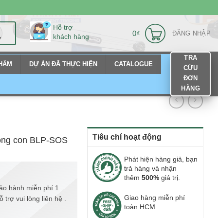
Hỗ trợ
0
₫
ĐĂNG NHẬP
khách hàng
TRA
PHẨM
DỰ ÁN ĐÃ THỰC HIỆN
CATALOGUE
CỨU
ĐƠN
HÀNG
Tiêu chí hoạt động
 bồng con BLP-SOS
Phát hiện hàng giả, bạn
trả hàng và nhận
thêm
500%
giá trị.
ảo hành miễn phí 1
Giao hàng miễn phí
trợ vui lòng liên hệ .
toàn HCM .