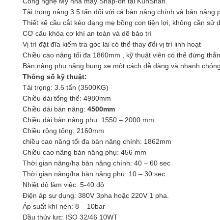
Công nghệ Mỹ nhà máy Snap-on tại KunShan.
Tải trọng nâng 3.5 tấn đối với cả bàn nâng chính và bàn nâng 
Thiết kế cầu cắt kéo dạng mẹ bồng con tiện lợi, không cần sử 
CƠ cấu khóa cơ khí an toàn và dẽ bảo trì
Vị trí đặt đĩa kiểm tra góc lái có thể thay đổi vị trí linh hoạt
Chiều cao nâng tối đa 1860mm , kỹ thuật viên có thể đứng thẳn
Bàn nâng phụ nâng bụng xe một cách dễ dàng và nhanh chóng
Thông số kỹ thuật:
Tải trọng: 3.5 tấn (3500KG)
Chiều dài tổng thể: 4980mm
Chiều dài bàn nâng:
4500mm
Chiều dài bàn nâng phụ: 1550 – 2000 mm
Chiều rộng tổng: 2160mm
chiều cao nâng tối đa bàn nâng chính: 1862mm
Chiều cao nâng bàn nâng phụ: 456 mm
Thời gian nâng/hạ bàn nâng chính: 40 – 60 sec
Thời gian nâng/hạ bàn nâng phụ: 10 – 30 sec
Nhiệt độ làm việc: 5-40 độ
Điện áp sư dụng: 380V 3pha hoặc 220V 1 pha.
Áp suất khí nén: 8 – 10bar
Dầu thủy lực: ISO 32/46 10WT