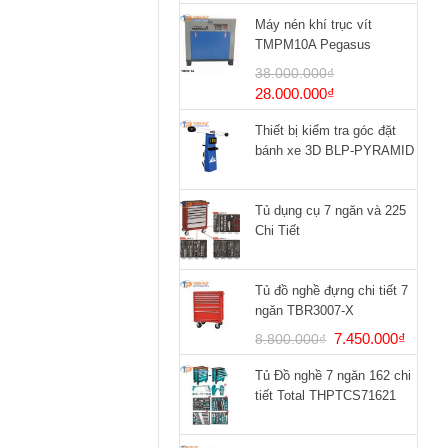
Máy nén khí trục vít
TMPM10A Pegasus
38.000.000
₫
Giá
Giá
28.000.000
₫
gốc
hiện
Thiết bị kiểm tra góc đặt
là:
tại
bánh xe 3D BLP-PYRAMID
38.000.000₫.
là:
28.000.000₫.
Tủ dụng cụ 7 ngăn và 225
Chi Tiết
Tủ đồ nghề đựng chi tiết 7
ngăn TBR3007-X
Giá
Giá
7.450.000
₫
8.800.000
₫
gốc
hiện
Tủ Đồ nghề 7 ngăn 162 chi
là:
tại
tiết Total THPTCS71621
8.800.000₫.
là:
7.450