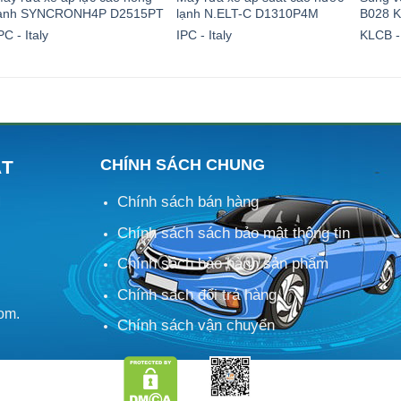
lạnh SYNCRONH4P D2515PT
lạnh N.ELT-C D1310P4M
B028 
PC - Italy
IPC - Italy
KLCB -
.000₫.
CHÍNH SÁCH CHUNG
ÁT
Chính sách bán hàng
M
Chính sách sách bảo mật thông tin
Chính sách bảo hành sản phẩm
Chính sách đổi trả hàng
om.
Chính sách vận chuyển