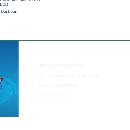
KLCB
sóc xe KLCB KA-T009
D1814P4T
 Đài Loan
KLCB - Đài Loan
IPC - Italy
32.000.000
₫
HỖ TRỢ KHÁCH HÀNG
Hướng dẫn mua hàng
Các phương thức thanh toán
Kiểm tra đơn hàng
Sơ đồ đường đi