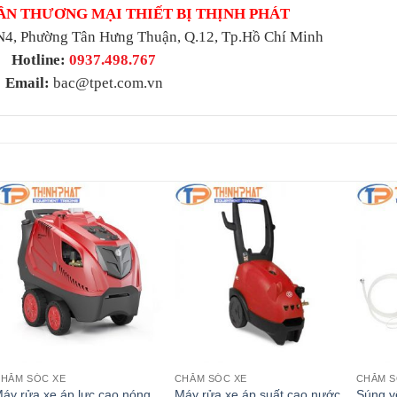
ẦN THƯƠNG MẠI THIẾT BỊ THỊNH PHÁT
N4, Phường Tân Hưng Thuận, Q.12, Tp.Hồ Chí Minh
Hotline:
0937.498.767
Email:
bac@tpet.com.vn
HĂM SÓC XE
CHĂM SÓC XE
CHĂM S
áy rửa xe áp lực cao nóng
Máy rửa xe áp suất cao nước
Súng vệ