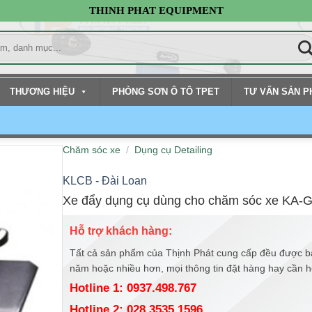
THINH PHAT EQUIPMENT
THƯƠNG HIỆU
PHÒNG SƠN Ô TÔ TPET
TƯ VẤN SẢN 
Chăm sóc xe
/
Dụng cụ Detailing
KLCB - Đài Loan
Xe đẩy dụng cụ dùng cho chăm sóc xe KA-
Hỗ trợ khách hàng:
Tất cả sản phẩm của Thịnh Phát cung cấp đều được b
năm hoặc nhiều hơn, mọi thông tin đặt hàng hay cần hỗ 
Hotline 1: 0937.498.767
Hotline 2: 028.3535.1596