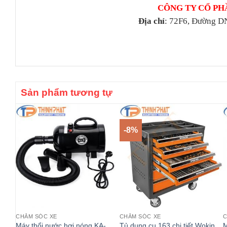
CÔNG TY CỔ PH
Địa chỉ
: 72F6, Đường D
Sản phẩm tương tự
-8%
CHĂM SÓC XE
CHĂM SÓC XE
C
Máy thổi nước hơi nóng KA-
Tủ dụng cụ 163 chi tiết Wokin
M