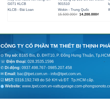
G071 KLCB
901510
KLCB - Đài Loan
Wokin - Trung Quốc
I
Giá
Giá
15.500.000
₫
14.200.000
₫
gốc
hiện
là:
tại
15.500.000₫.
là:
14.200
CÔNG TY CỔ PHẦN TM THIẾT BỊ THỊNH PH
⊙
Trụ sở:
B165 Bis, Đ. ĐHT10, P. Đông Hưng Thuận, Tp.HC
☏
Điện thoại:
028.3535.1596
✆
Di động:
0937.498.767- 0985.207.458
✉
Email:
bac@tpet.com.vn - info@tpet.com.vn.
☑
MST:
0316.192.749 do Sở KH và ĐT Tp.HCM cấp.
Website:
www
.
tpet.com.vn-vattugarage.com-phongsonoto.c