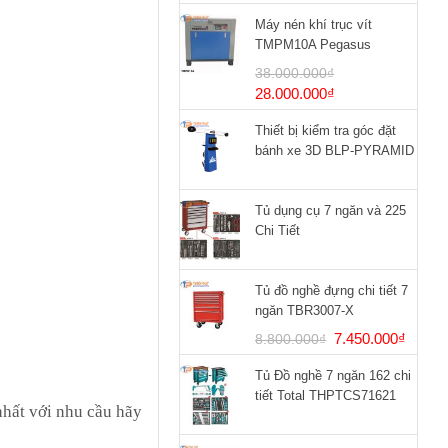
Máy nén khí trục vít
TMPM10A Pegasus
38.000.000
₫
Giá
Giá
28.000.000
₫
gốc
hiện
Thiết bị kiểm tra góc đặt
là:
tại
bánh xe 3D BLP-PYRAMID
38.000.000₫.
là:
28.000.000₫.
Tủ dụng cụ 7 ngăn và 225
Chi Tiết
Tủ đồ nghề đựng chi tiết 7
ngăn TBR3007-X
Giá
Giá
7.450.000
₫
8.800.000
₫
gốc
hiện
Tủ Đồ nghề 7 ngăn 162 chi
là:
tại
tiết Total THPTCS71621
8.800.000₫.
là:
hất với nhu cầu hãy
7.450