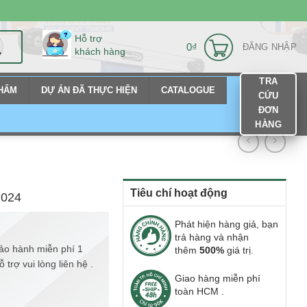
Hỗ trợ
0
₫
ĐĂNG NHẬP
khách hàng
TRA
PHẨM
DỰ ÁN ĐÃ THỰC HIỆN
CATALOGUE
CỨU
ĐƠN
HÀNG
Tiêu chí hoạt động
G024
Phát hiện hàng giả, bạn
trả hàng và nhận
ảo hành miễn phí 1
thêm
500%
giá trị.
trợ vui lòng liên hệ .
Giao hàng miễn phí
toàn HCM .