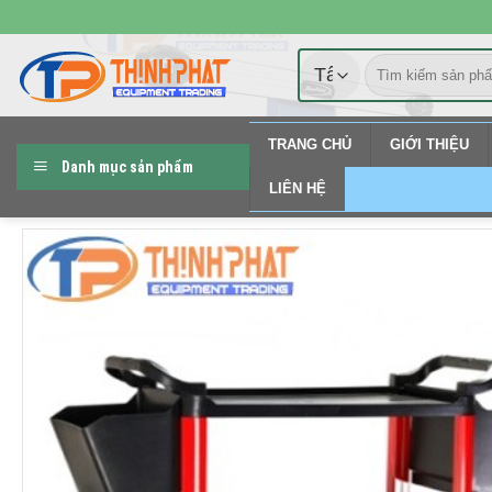
Chuyển
đến
Tìm
nội
kiếm:
dung
TRANG CHỦ
GIỚI THIỆU
Danh mục sản phẩm
LIÊN HỆ