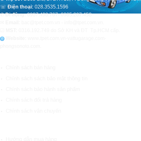
☏
Điện thoại:
028.3535.1596
✆
Di động:
0937.498.767- 0985.207.458
✉
Email:
bac@tpet.com.vn - info@tpet.com.vn.
☑
MST:
0316.192.749 do Sở KH và ĐT Tp.HCM cấp.
Website:
www
.
tpet.com.vn-vattugarage.com-
phongsonoto.com.
CHÍNH SÁCH CHUNG
Chính sách bán hàng
Chính sách sách bảo mật thông tin
Chính sách bảo hành sản phẩm
Chính sách đổi trả hàng
Chính sách vận chuyển
HỖ TRỢ KHÁCH HÀNG
Hướng dẫn mua hàng