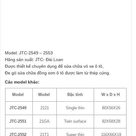
Model: JTC-2549 – 2553
Hãng sản xuất: JTC- Đài Loan
Được thiết kế chuyên dụng để sửa chữa vỏ xe ô tô,
Đe gò sửa chữa đồng sơn ô tô được làm từ thép cứng.
Các model khác:
Model
Model
Đặc tính
W x D x H
JTC-2549
2121
Single thin
80X56X26
JTC-2551
21GA
Twin surface
92X58X28
JTC-2552
21T1
Super thin
116X66X19