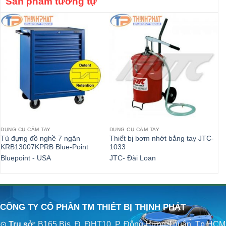
Sản phẩm tương tự
DỤNG CỤ CẦM TAY
DỤNG CỤ CẦM TAY
DỤ
Tủ đựng đồ nghề 7 ngăn
Thiết bị bơm nhớt bằng tay JTC-
Tủ
KRB13007KPRB Blue-Point
1033
To
Bluepoint - USA
JTC- Đài Loan
To
CÔNG TY CỔ PHẦN TM THIẾT BỊ THỊNH PHÁT
⊙
Trụ sở:
B165 Bis, Đ. ĐHT10, P. Đông Hưng Thuận, Tp.HCM