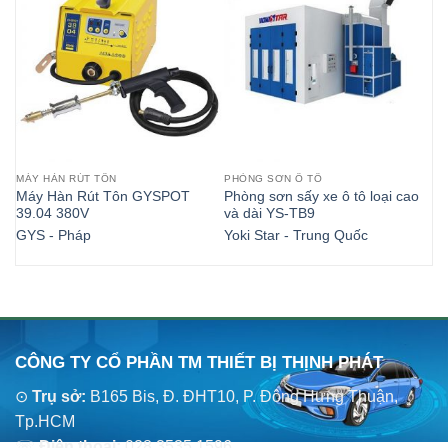
MÁY HÀN RÚT TÔN
PHÒNG SƠN Ô TÔ
PH
Máy Hàn Rút Tôn GYSPOT
Phòng sơn sấy xe ô tô loại cao
Ph
39.04 380V
và dài YS-TB9
YS
GYS - Pháp
Yoki Star - Trung Quốc
Yo
CÔNG TY CỔ PHẦN TM THIẾT BỊ THỊNH PHÁT
⊙
Trụ sở:
B165 Bis, Đ. ĐHT10, P. Đông Hưng Thuận,
Tp.HCM
☏
Điện thoại:
028.3535.1596