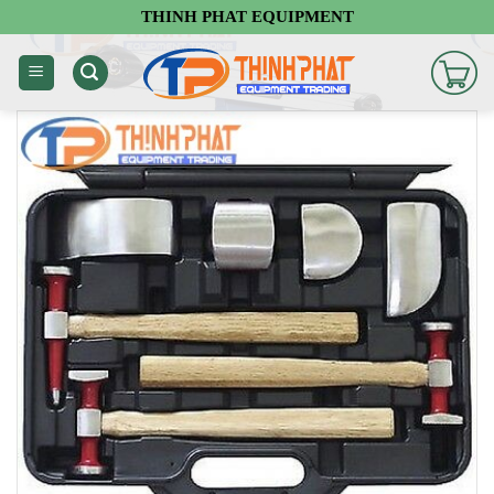
Chuyển
THINH PHAT EQUIPMENT
đến
nội
dung