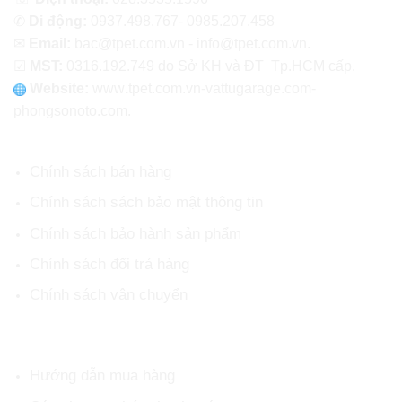
✆
Di động:
0937.498.767- 0985.207.458
✉
Email:
bac@tpet.com.vn - info@tpet.com.vn.
☑
MST:
0316.192.749 do Sở KH và ĐT Tp.HCM cấp.
Website:
www
.
tpet.com.vn-vattugarage.com-
phongsonoto.com.
CHÍNH SÁCH CHUNG
Chính sách bán hàng
Chính sách sách bảo mật thông tin
Chính sách bảo hành sản phẩm
Chính sách đổi trả hàng
Chính sách vận chuyển
HỖ TRỢ KHÁCH HÀNG
Hướng dẫn mua hàng