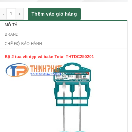
Bộ 2 tua vít dẹp và bake Total THTDC250201 số lượng
Thêm vào giỏ hàng
MÔ TẢ
BRAND
CHẾ ĐỘ BẢO HÀNH
Bộ 2 tua vít dẹp và bake Total THTDC250201