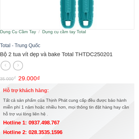
Dụng Cụ Cầm Tay
/
Dụng cụ cầm tay Total
Total - Trung Quốc
Bộ 2 tua vít dẹp và bake Total THTDC250201
Giá
Giá
₫
29.000
₫
35.000
gốc
hiện
là:
tại
Hỗ trợ khách hàng:
35.000₫.
là:
29.000₫.
Tất cả sản phẩm của Thịnh Phát cung cấp đều được bảo hành
miễn phí 1 năm hoặc nhiều hơn, mọi thông tin đặt hàng hay cần
hỗ trợ vui lòng liên hệ .
Hotline 1: 0937.498.767
Hotline 2: 028.3535.1596