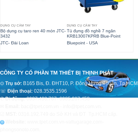
DỤNG CỤ CẦM TAY
DỤNG CỤ CẦM TAY
DỤ
Bộ dụng cụ taro ren 40 món JTC-
Tủ đựng đồ nghề 7 ngăn
Th
3432
KRB13007KPRB Blue-Point
J
JTC- Đài Loan
Bluepoint - USA
JT
CÔNG TY CỔ PHẦN TM THIẾT BỊ THỊNH PHÁT
⊙
Trụ sở:
B165 Bis, Đ. ĐHT10, P. Đông Hưng Thuận, Tp.HCM
☏
Điện thoại:
028.3535.1596
✆
Di động:
0937.498.767- 0985.207.458
✉
Email:
bac@tpet.com.vn - info@tpet.com.vn.
☑
MST:
0316.192.749 do Sở KH và ĐT Tp.HCM cấp.
Website:
www
.
tpet.com.vn-vattugarage.com-
phongsonoto.com.
CHÍNH SÁCH CHUNG