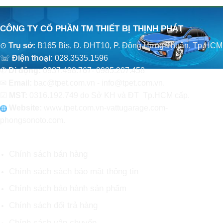
CÔNG TY CỔ PHẦN TM THIẾT BỊ THỊNH PHÁT
⊙
Trụ sở:
B165 Bis, Đ. ĐHT10, P. Đông Hưng Thuận, Tp.HCM
☏
Điện thoại:
028.3535.1596
✆
Di động:
0937.498.767- 0985.207.458
✉
Email:
bac@tpet.com.vn - info@tpet.com.vn.
☑
MST:
0316.192.749 do Sở KH và ĐT Tp.HCM cấp.
Website:
www
.
tpet.com.vn-vattugarage.com-
phongsonoto.com.
CHÍNH SÁCH CHUNG
Chính sách bán hàng
Chính sách sách bảo mật thông tin
Chính sách bảo hành sản phẩm
Chính sách đổi trả hàng
Chính sách vận chuyển