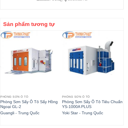
Sản phẩm tương tự
PHÒNG SƠN Ô TÔ
PHÒNG SƠN Ô TÔ
MÁ
Phòng Sơn Sấy Ô Tô Sấy Hồng
Phòng Sơn Sấy Ô Tô Tiêu Chuẩn
Má
Ngoại GL-2
YS-1000A PLUS
FE
Guangli - Trung Quốc
Yoki Star - Trung Quốc
FY