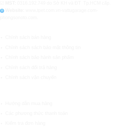
☑
MST:
0316.192.749 do Sở KH và ĐT Tp.HCM cấp.
Website:
www
.
tpet.com.vn-vattugarage.com-
phongsonoto.com.
CHÍNH SÁCH CHUNG
Chính sách bán hàng
Chính sách sách bảo mật thông tin
Chính sách bảo hành sản phẩm
Chính sách đổi trả hàng
Chính sách vận chuyển
HỖ TRỢ KHÁCH HÀNG
Hướng dẫn mua hàng
Các phương thức thanh toán
Kiểm tra đơn hàng