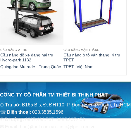
CẦU NÂNG 2 TRỤ
CẦU NÂNG VẬN THĂNG
CẦ
Cầu nâng đỗ xe dạng hai trụ
Cầu nâng ô tô vận thăng 4 trụ
Cầ
Hydro-park 1132
TPET
ké
Quingdao Mutrade - Trung Quốc
TPET -Việt Nam
TP
CÔNG TY CỔ PHẦN TM THIẾT BỊ THỊNH PHÁT
⊙
Trụ sở:
B165 Bis, Đ. ĐHT10, P. Đông Hưng Thuận, Tp.HCM
☏
Điện thoại:
028.3535.1596
✆
Di động:
0937.498.767- 0985.207.458
✉
Email:
bac@tpet.com.vn - info@tpet.com.vn.