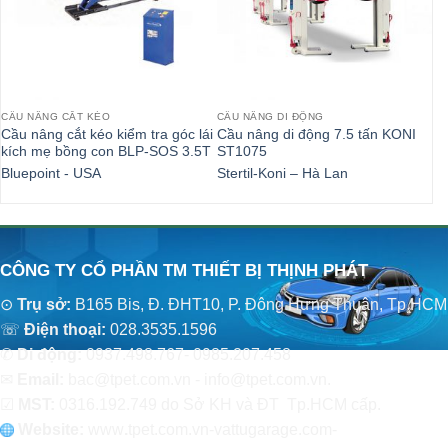
CẦU NÂNG CẮT KÉO
CẦU NÂNG DI ĐỘNG
CẦ
Cầu nâng cắt kéo kiểm tra góc lái
Cầu nâng di động 7.5 tấn KONI
Cầ
kích mẹ bồng con BLP-SOS 3.5T
ST1075
nh
Bluepoint - USA
Stertil-Koni – Hà Lan
Qu
CÔNG TY CỔ PHẦN TM THIẾT BỊ THỊNH PHÁT
⊙
Trụ sở:
B165 Bis, Đ. ĐHT10, P. Đông Hưng Thuận, Tp.HCM
☏
Điện thoại:
028.3535.1596
✆
Di động:
0937.498.767- 0985.207.458
✉
Email:
bac@tpet.com.vn - info@tpet.com.vn.
☑
MST:
0316.192.749 do Sở KH và ĐT Tp.HCM cấp.
Website:
www
.
tpet.com.vn-vattugarage.com-