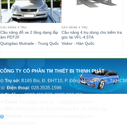
CẦU NÂNG 4 TRỤ
CẦU NÂNG 4 TRỤ
CẦ
Cầu nâng đỗ xe 2 tầng dạng lắp
Cầu nâng 4 trụ dùng cho kiểm tra
Cầ
âm PDT2F
góc lái VFL-4.5TA
S
Quingdao Mutrade - Trung Quốc
Viskor - Hàn Quốc
St
CÔNG TY CỔ PHẦN TM THIẾT BỊ THỊNH PHÁT
⊙
Trụ sở:
B165 Bis, Đ. ĐHT10, P. Đông Hưng Thuận, Tp.HCM
☏
Điện thoại:
028.3535.1596
✆
Di động:
0937.498.767- 0985.207.458
✉
Email:
bac@tpet.com.vn - info@tpet.com.vn.
☑
MST:
0316.192.749 do Sở KH và ĐT Tp.HCM cấp.
Website:
www
.
tpet.com.vn-vattugarage.com-
phongsonoto.com.