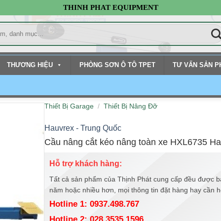
THINH PHAT EQUIPMENT
THƯƠNG HIỆU
PHÒNG SƠN Ô TÔ TPET
TƯ VẤN SẢN 
Thiết Bị Garage
/
Thiết Bị Nâng Đỡ
Hauvrex - Trung Quốc
Cầu nâng cắt kéo nâng toàn xe HXL6735 Ha
Hỗ trợ khách hàng:
Tất cả sản phẩm của Thịnh Phát cung cấp đều được b
năm hoặc nhiều hơn, mọi thông tin đặt hàng hay cần hỗ 
Hotline 1: 0937.498.767
Hotline 2: 028.3535.1596