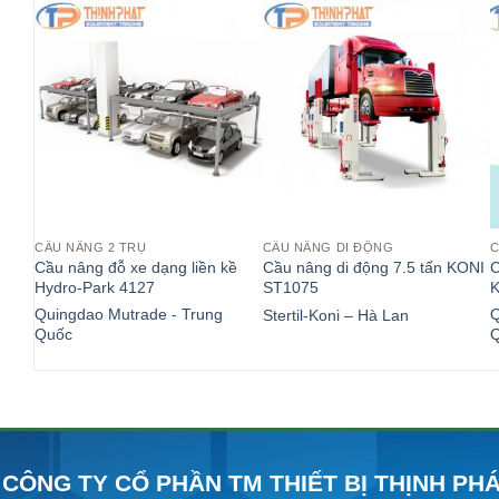
CẦU NÂNG 2 TRỤ
CẦU NÂNG DI ĐỘNG
C
Cầu nâng đỗ xe dạng liền kề
Cầu nâng di động 7.5 tấn KONI
C
Hydro-Park 4127
ST1075
K
Quingdao Mutrade - Trung
Q
Stertil-Koni – Hà Lan
Quốc
CÔNG TY CỔ PHẦN TM THIẾT BỊ THỊNH PH