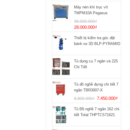
Máy nén khí trục vít
TMPM10A Pegasus
38.000.000
₫
Giá
Giá
28.000.000
₫
gốc
hiện
Thiết bị kiểm tra góc đặt
là:
tại
bánh xe 3D BLP-PYRAMID
38.000.000₫.
là:
28.000.000₫.
Tủ dụng cụ 7 ngăn và 225
Chi Tiết
Tủ đồ nghề đựng chi tiết 7
ngăn TBR3007-X
Giá
Giá
7.450.000
₫
8.800.000
₫
gốc
hiện
Tủ Đồ nghề 7 ngăn 162 chi
là:
tại
tiết Total THPTCS71621
8.800.000₫.
là:
7.450