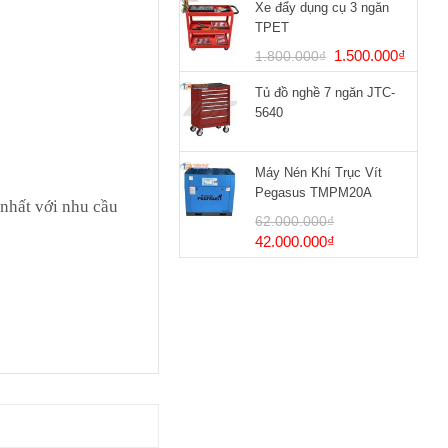
Xe đẩy dụng cụ 3 ngăn
TPET
Giá
Giá
1.500.000
₫
1.800.000
₫
gốc
hiện
Tủ đồ nghề 7 ngăn JTC-
là:
tại
5640
1.800.000₫.
là:
1.500
Máy Nén Khí Trục Vít
Pegasus TMPM20A
nhất với nhu cầu
62.000.000
₫
Giá
Giá
42.000.000
₫
gốc
hiện
là:
tại
62.000.000₫.
là:
42.000.000₫.