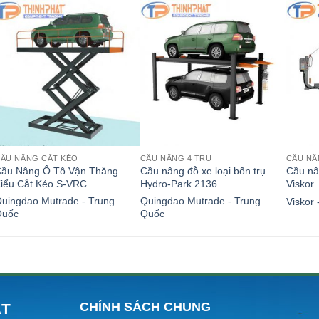
ẦU NÂNG CẮT KÉO
CẦU NÂNG 4 TRỤ
CẦU NÂ
ầu Nâng Ô Tô Vận Thăng
Cầu nâng đỗ xe loại bốn trụ
Cầu nâ
iểu Cắt Kéo S-VRC
Hydro-Park 2136
Viskor
uingdao Mutrade - Trung
Quingdao Mutrade - Trung
Viskor
Quốc
Quốc
CHÍNH SÁCH CHUNG
ÁT