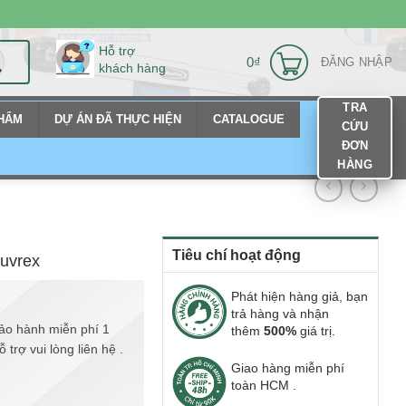
Hỗ trợ
0
₫
ĐĂNG NHẬP
khách hàng
TRA
PHẨM
DỰ ÁN ĐÃ THỰC HIỆN
CATALOGUE
CỨU
ĐƠN
HÀNG
Tiêu chí hoạt động
uvrex
Phát hiện hàng giả, bạn
trả hàng và nhận
ảo hành miễn phí 1
thêm
500%
giá trị.
trợ vui lòng liên hệ .
Giao hàng miễn phí
toàn HCM .