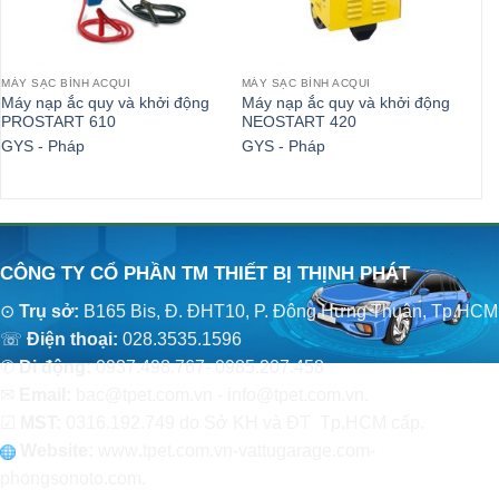
MÁY SẠC BÌNH ACQUI
MÁY SẠC BÌNH ACQUI
MÁ
Máy nạp ắc quy và khởi động
Máy nạp ắc quy và khởi động
Dâ
PROSTART 610
NEOSTART 420
P
GYS - Pháp
GYS - Pháp
To
15
CÔNG TY CỔ PHẦN TM THIẾT BỊ THỊNH PHÁT
⊙
Trụ sở:
B165 Bis, Đ. ĐHT10, P. Đông Hưng Thuận, Tp.HCM
☏
Điện thoại:
028.3535.1596
✆
Di động:
0937.498.767- 0985.207.458
✉
Email:
bac@tpet.com.vn - info@tpet.com.vn.
☑
MST:
0316.192.749 do Sở KH và ĐT Tp.HCM cấp.
Website:
www
.
tpet.com.vn-vattugarage.com-
phongsonoto.com.