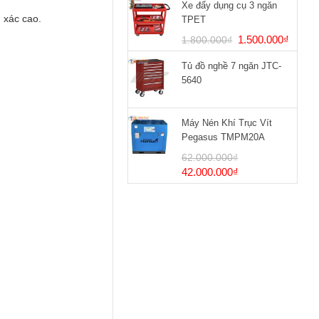
Xe đẩy dụng cụ 3 ngăn
 xác cao.
TPET
Giá
Giá
1.500.000
₫
1.800.000
₫
gốc
hiện
Tủ đồ nghề 7 ngăn JTC-
là:
tại
5640
1.800.000₫.
là:
1.500
Máy Nén Khí Trục Vít
Pegasus TMPM20A
62.000.000
₫
Giá
Giá
42.000.000
₫
gốc
hiện
là:
tại
62.000.000₫.
là:
42.000.000₫.