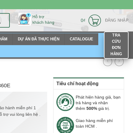
Hỗ trợ
0
₫
ĐĂNG NHẬP
khách hàng
TRA
PHẨM
DỰ ÁN ĐÃ THỰC HIỆN
CATALOGUE
CỨU
ĐƠN
HÀNG
Tiêu chí hoạt động
360E
Phát hiện hàng giả, bạn
trả hàng và nhận
ảo hành miễn phí 1
thêm
500%
giá trị.
trợ vui lòng liên hệ .
Giao hàng miễn phí
toàn HCM .