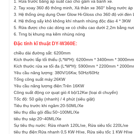
1. Rửa trước bằng áp suất cao cho gầm và bánh xe.
2. Tay xoay 360 độ thông minh, Xả thân xe 360° bằng nước áp
3. Hệ thống ứng dụng Over Glow Hi-Gloss cho 360 độ với đèn
4. Hệ thống sấy khô không khí nhanh nhúng độc đáo 4 * 3KW
5. Rửa được cho các dòng xe có chiều cao dưới 2,2m bằng nư
6. Trng bị khung mạ kẽm nhúng nóng
Đặc tính kĩ thuật DY-W360E:
chiều dài đường sắt: 6200mm
Kích thước lắp tối thiểu (L*W*H): 6200mm * 3400mm * 3000m
Kích thước rửa xe tối đa (L*W*H): 5900mm * 2200mm * 2000
Yêu cầu năng lượng: 380V/16Kw, 50Hz/60Hz
Tổng công suất máy:26KW
Yêu cầu năng lượng điện:Trên 16KW
Công suất động cơ quạt gió:4 bộ/12Kw (loại di chuyển)
Tốc độ: 50 giây (nhanh) / 4 phút (siêu giặt)
Tiêu thụ trước khi ngâm:20-50ML/Xe
tiêu thụ dầu gội đầu:50~100ML/Xe
tiêu thụ sáp:20~40ML/Xe
Sự tiêu thụ nước: Rửa nhanh 120L/xe, Rửa siêu tốc 220L/xe
tiêu thụ điện:Rửa nhanh 0,5 KW·H/xe, Rửa siêu tốc 1 KW·H/xe