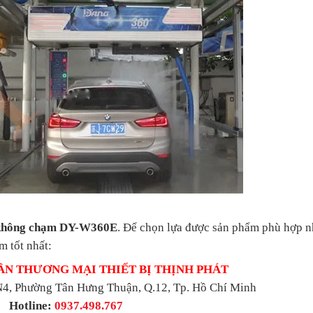
 không chạm DY-W360E
. Để chọn lựa được sản phẩm phù hợp n
m tốt nhất:
ẦN THƯƠNG MẠI THIẾT BỊ THỊNH PHÁT
4, Phường Tân Hưng Thuận, Q.12, Tp. Hồ Chí Minh
Hotline:
0937.498.767