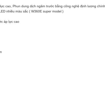
 lực cao, Phun dung dịch ngâm trước bằng công nghệ định lượng chính
 LED nhiều màu sắc ( W360E super model )
ớc áp lực cao
m
mm