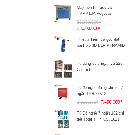
Máy nén khí trục vít
TMPM10A Pegasus
38.000.000
₫
Giá
Giá
28.000.000
₫
gốc
hiện
Thiết bị kiểm tra góc đặt
là:
tại
bánh xe 3D BLP-PYRAMID
38.000.000₫.
là:
28.000.000₫.
Tủ dụng cụ 7 ngăn và 225
Chi Tiết
Tủ đồ nghề đựng chi tiết 7
ngăn TBR3007-X
Giá
Giá
7.450.000
₫
8.800.000
₫
gốc
hiện
Tủ Đồ nghề 7 ngăn 162 chi
là:
tại
tiết Total THPTCS71621
8.800.000₫.
là:
7.450