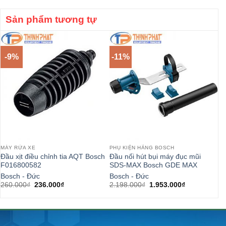
Sản phẩm tương tự
-9%
-11%
MÁY RỬA XE
PHỤ KIỆN HÃNG BOSCH
VẬ
Đầu xịt điều chỉnh tia AQT Bosch
Đầu nối hút bụi máy đục mũi
Lọ
F016800582
SDS-MAX Bosch GDE MAX
Ph
Bosch - Đức
Bosch - Đức
TP
Giá
Giá
Giá
Giá
260.000
₫
236.000
₫
2.198.000
₫
1.953.000
₫
gốc
hiện
gốc
hiện
là:
tại
là:
tại
260.000₫.
là:
2.198.000₫.
là:
236.000₫.
1.953.000₫.