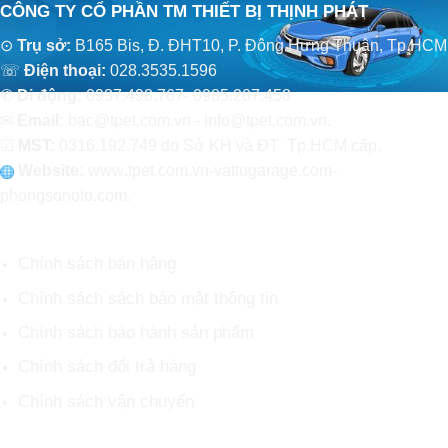
CÔNG TY CỔ PHẦN TM THIẾT BỊ THỊNH PHÁT
⊙
Trụ sở:
B165 Bis, Đ. ĐHT10, P. Đông Hưng Thuận, Tp.HCM
☏
Điện thoại:
028.3535.1596
✆
Di động:
0937.498.767- 0985.207.458
✉
Email:
bac@tpet.com.vn - info@tpet.com.vn.
☑
MST:
0316.192.749 do Sở KH và ĐT Tp.HCM cấp.
Website:
www
.
tpet.com.vn-vattugarage.com-
phongsonoto.com.
CHÍNH SÁCH CHUNG
Chính sách bán hàng
Chính sách sách bảo mật thông tin
Chính sách bảo hành sản phẩm
Chính sách đổi trả hàng
Chính sách vận chuyển