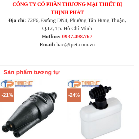
CÔNG TY CỔ PHẦN THƯƠNG MẠI THIẾT BỊ
THỊNH PHÁT
Địa chỉ
: 72F6, Đường DN4, Phường Tân Hưng Thuận,
Q.12, Tp. Hồ Chí Minh
Hotline:
0937.498.767
Email:
bac@tpet.com.vn
Sản phẩm tương tự
-21%
-24%
-