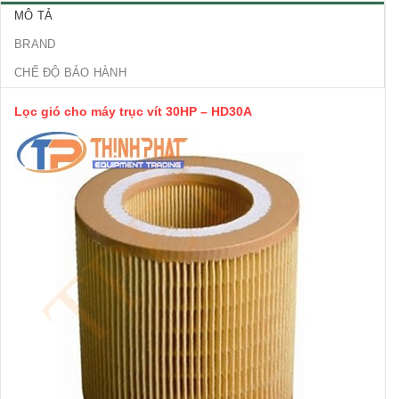
MÔ TẢ
BRAND
CHẾ ĐỘ BẢO HÀNH
Lọc gió cho máy trục vít 30HP – HD30A