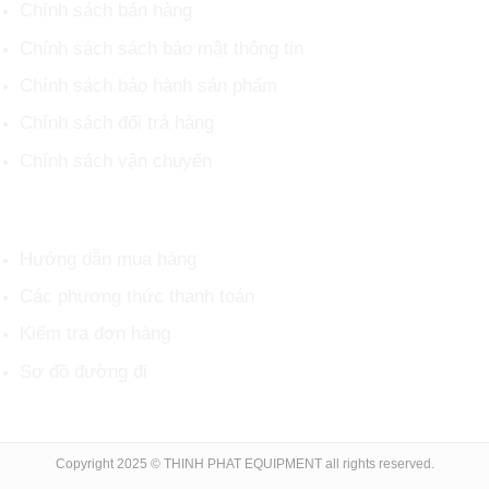
Chính sách bán hàng
Chính sách sách bảo mật thông tin
Chính sách bảo hành sản phẩm
Chính sách đổi trả hàng
Chính sách vận chuyển
HỖ TRỢ KHÁCH HÀNG
Hướng dẫn mua hàng
Các phương thức thanh toán
Kiểm tra đơn hàng
Sơ đồ đường đi
Copyright 2025 © THINH PHAT EQUIPMENT all rights reserved.