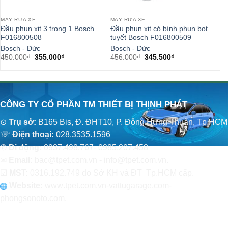
MÁY RỬA XE
MÁY RỬA XE
PH
Đầu phun xịt 3 trong 1 Bosch
Đầu phun xịt có bình phun bọt
Đầ
F016800508
tuyết Bosch F016800509
GD
Bosch - Đức
Bosch - Đức
Bo
Giá
Giá
Giá
Giá
450.000
₫
355.000
₫
456.000
₫
345.500
₫
19
gốc
hiện
gốc
hiện
là:
tại
là:
tại
450.000₫.
là:
456.000₫.
là:
355.000₫.
345.500₫.
CÔNG TY CỔ PHẦN TM THIẾT BỊ THỊNH PHÁT
⊙
Trụ sở:
B165 Bis, Đ. ĐHT10, P. Đông Hưng Thuận, Tp.HCM
☏
Điện thoại:
028.3535.1596
✆
Di động:
0937.498.767- 0985.207.458
✉
Email:
bac@tpet.com.vn - info@tpet.com.vn.
☑
MST:
0316.192.749 do Sở KH và ĐT Tp.HCM cấp.
Website:
www
.
tpet.com.vn-vattugarage.com-
phongsonoto.com.
CHÍNH SÁCH CHUNG