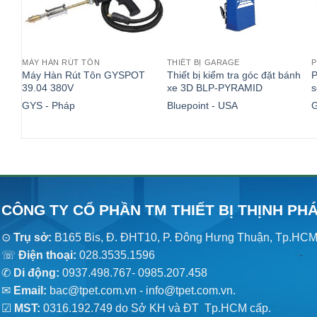
MÁY HÀN RÚT TÔN
THIẾT BỊ GARAGE
P
Máy Hàn Rút Tôn GYSPOT
Thiết bị kiểm tra góc đặt bánh
P
39.04 380V
xe 3D BLP-PYRAMID
GYS - Pháp
Bluepoint - USA
G
CÔNG TY CỔ PHẦN TM THIẾT BỊ THỊNH PH
⊙
Trụ sở:
B165 Bis, Đ. ĐHT10, P. Đông Hưng Thuận, Tp.HC
☏
Điện thoại:
028.3535.1596
✆
Di động:
0937.498.767- 0985.207.458
✉
Email:
bac@tpet.com.vn - info@tpet.com.vn.
☑
MST:
0316.192.749 do Sở KH và ĐT Tp.HCM cấp.