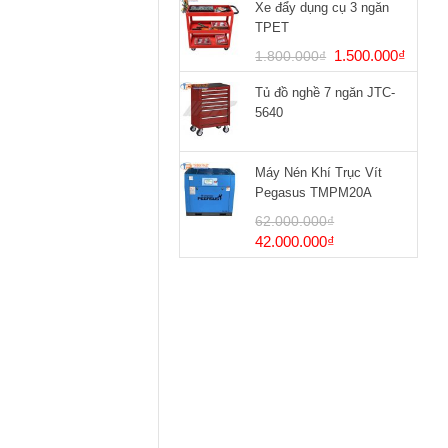
Xe đẩy dụng cụ 3 ngăn
TPET
Giá
Giá
1.500.000
₫
1.800.000
₫
gốc
hiện
Tủ đồ nghề 7 ngăn JTC-
là:
tại
5640
1.800.000₫.
là:
1.500
Máy Nén Khí Trục Vít
Pegasus TMPM20A
62.000.000
₫
Giá
Giá
42.000.000
₫
gốc
hiện
là:
tại
62.000.000₫.
là:
42.000.000₫.