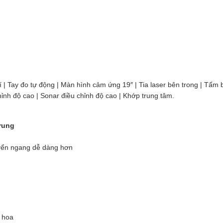
| Tay đo tự động | Màn hình cảm ứng 19″ | Tia laser bên trong | Tấm
ỉnh độ cao | Sonar điều chỉnh độ cao | Khớp trung tâm.
trung
uyển ngang dễ dàng hơn
n hoa