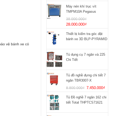
Máy nén khí trục vít
TMPM10A Pegasus
38.000.000
₫
Giá
Giá
28.000.000
₫
gốc
hiện
Thiết bị kiểm tra góc đặt
là:
tại
bánh xe 3D BLP-PYRAMID
38.000.000₫.
là:
 bảo vệ bánh xe có
28.000.000₫.
Tủ dụng cụ 7 ngăn và 225
Chi Tiết
Tủ đồ nghề đựng chi tiết 7
ngăn TBR3007-X
Giá
Giá
7.450.000
₫
8.800.000
₫
gốc
hiện
Tủ Đồ nghề 7 ngăn 162 chi
là:
tại
tiết Total THPTCS71621
8.800.000₫.
là:
7.450