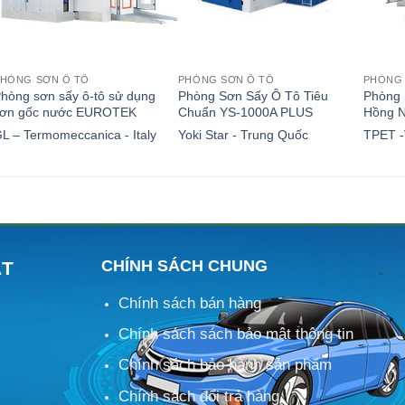
HÒNG SƠN Ô TÔ
PHÒNG SƠN Ô TÔ
PHÒNG 
hòng sơn sấy ô-tô sử dụng
Phòng Sơn Sấy Ô Tô Tiêu
Phòng 
sơn gốc nước EUROTEK
Chuẩn YS-1000A PLUS
Hồng N
L – Termomeccanica - Italy
Yoki Star - Trung Quốc
TPET -
CHÍNH SÁCH CHUNG
ÁT
Chính sách bán hàng
M
Chính sách sách bảo mật thông tin
Chính sách bảo hành sản phẩm
Chính sách đổi trả hàng