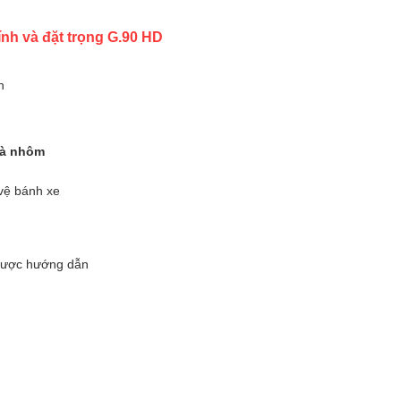
nh và đặt trọng G.90 HD
h
và nhôm
vệ bánh xe
 được hướng dẫn