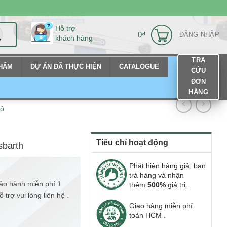
Hỗ trợ
0
₫
ĐĂNG NHẬP
khách hàng
TRA
PHẨM
DỰ ÁN ĐÃ THỰC HIỆN
CATALOGUE
CỨU
ĐƠN
HÀNG
tô
Tiêu chí hoạt động
sbarth
Phát hiện hàng giả, bạn
trả hàng và nhận
ảo hành miễn phí 1
thêm
500%
giá trị.
trợ vui lòng liên hệ .
Giao hàng miễn phí
toàn HCM .