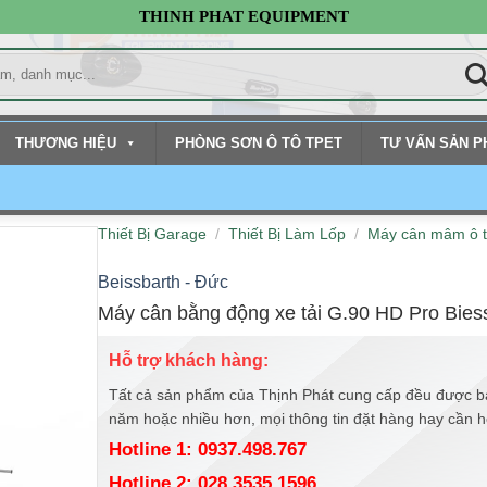
THINH PHAT EQUIPMENT
THƯƠNG HIỆU
PHÒNG SƠN Ô TÔ TPET
TƯ VẤN SẢN 
Thiết Bị Garage
/
Thiết Bị Làm Lốp
/
Máy cân mâm ô 
Beissbarth - Đức
Máy cân bằng động xe tải G.90 HD Pro Bies
Hỗ trợ khách hàng:
Tất cả sản phẩm của Thịnh Phát cung cấp đều được b
năm hoặc nhiều hơn, mọi thông tin đặt hàng hay cần hỗ 
Hotline 1: 0937.498.767
Hotline 2: 028.3535.1596