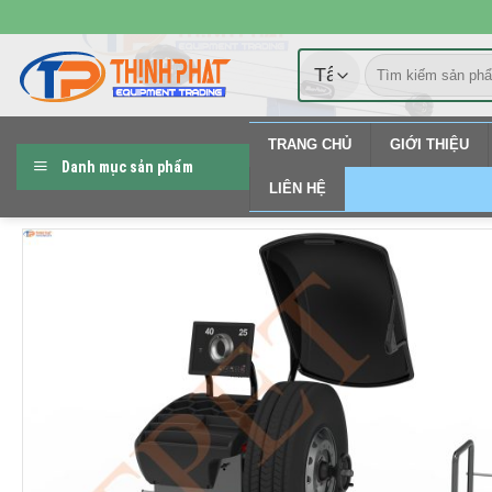
Chuyển
đến
Tìm
nội
kiếm:
dung
TRANG CHỦ
GIỚI THIỆU
Danh mục sản phẩm
LIÊN HỆ