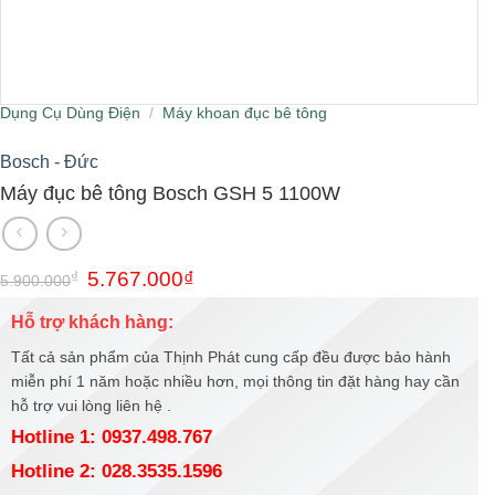
Dụng Cụ Dùng Điện
/
Máy khoan đục bê tông
Bosch - Đức
Máy đục bê tông Bosch GSH 5 1100W
Giá
Giá
₫
5.767.000
₫
5.900.000
gốc
hiện
là:
tại
Hỗ trợ khách hàng:
5.900.000₫.
là:
5.767.000₫.
Tất cả sản phẩm của Thịnh Phát cung cấp đều được bảo hành
miễn phí 1 năm hoặc nhiều hơn, mọi thông tin đặt hàng hay cần
hỗ trợ vui lòng liên hệ .
Hotline 1: 0937.498.767
Hotline 2: 028.3535.1596