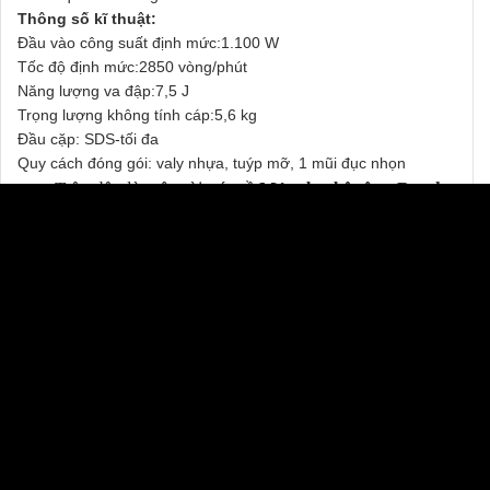
Thông số kĩ thuật:
Đầu vào công suất định mức:1.100 W
Tốc độ định mức:2850 vòng/phút
Năng lượng va đập:7,5 J
Trọng lượng không tính cáp:5,6 kg
Đầu cặp: SDS-tối đa
Quy cách đóng gói: valy nhựa, tuýp mỡ, 1 mũi đục nhọn
=>>
Trên đây là một vài nét về
Máy đục bê tông Bosch
GSH 5 1100W.
Để chọn lựa được sản phẩm phù hợp
nhất với nhu cầu hãy liên hệ ngay với chúng tôi để được
tư vấn về các sản phẩm tốt nhất:
CÔNG TY CỔ PHẦN THƯƠNG MẠI THIẾT BỊ
THỊNH PHÁT
Địa chỉ
: 72F6, Đường DN4, Phường Tân Hưng Thuận,
Q.12, Tp. Hồ Chí Minh
Hotline:
0937.498.767
Email:
bac@tpet.com.vn