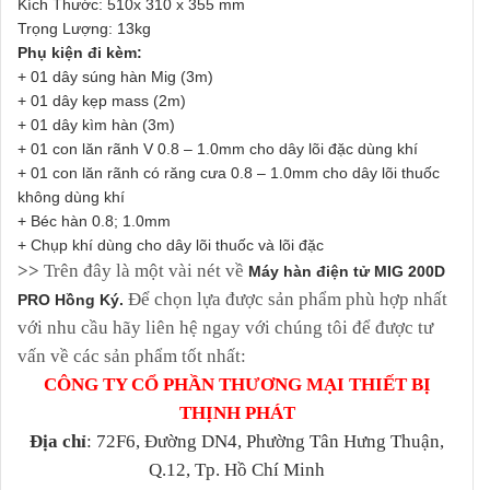
Kích Thước: 510x 310 x 355 mm
Trọng Lượng: 13kg
Phụ kiện đi kèm:
+ 01 dây súng hàn Mig (3m)
+ 01 dây kẹp mass (2m)
+ 01 dây kìm hàn (3m)
+ 01 con lăn rãnh V 0.8 – 1.0mm cho dây lõi đặc dùng khí
+ 01 con lăn rãnh có răng cưa 0.8 – 1.0mm cho dây lõi thuốc
không dùng khí
+ Béc hàn 0.8; 1.0mm
+ Chụp khí dùng cho dây lõi thuốc và lõi đặc
>>
Trên đây là một vài nét về
Máy hàn điện tử MIG 200D
Để chọn lựa được sản phẩm phù hợp nhất
PRO Hồng Ký.
với nhu cầu hãy liên hệ ngay với chúng tôi để được tư
vấn về các sản phẩm tốt nhất:
CÔNG TY CỔ PHẦN THƯƠNG MẠI THIẾT BỊ
THỊNH PHÁT
Địa chỉ
: 72F6, Đường DN4, Phường Tân Hưng Thuận,
Q.12, Tp. Hồ Chí Minh