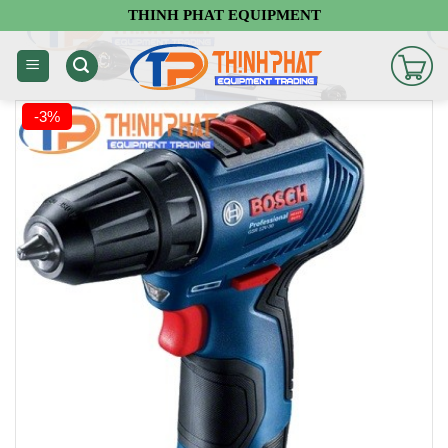
Chuyển
THINH PHAT EQUIPMENT
đến
nội
dung
-3%