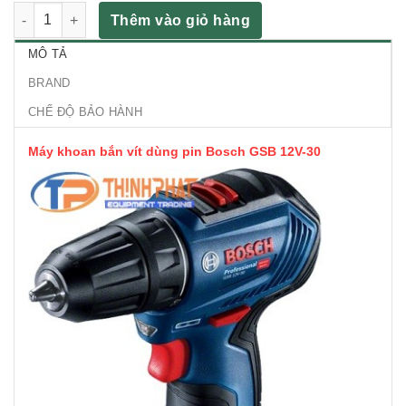
Máy khoan bắn vít dùng pin Bosch GSB 12V-30 số lượng
Thêm vào giỏ hàng
MÔ TẢ
BRAND
CHẾ ĐỘ BẢO HÀNH
Máy khoan bắn vít dùng pin Bosch GSB 12V-30