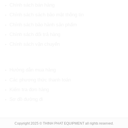
Chính sách bán hàng
Chính sách sách bảo mật thông tin
Chính sách bảo hành sản phẩm
Chính sách đổi trả hàng
Chính sách vận chuyển
HỖ TRỢ KHÁCH HÀNG
Hướng dẫn mua hàng
Các phương thức thanh toán
Kiểm tra đơn hàng
Sơ đồ đường đi
Copyright 2025 © THINH PHAT EQUIPMENT all rights reserved.