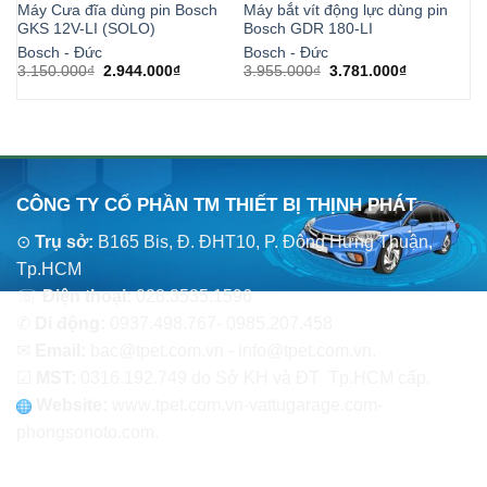
Máy Cưa đĩa dùng pin Bosch
Máy bắt vít động lực dùng pin
Má
GKS 12V-LI (SOLO)
Bosch GDR 180-LI
pi
Bosch - Đức
Bosch - Đức
Bo
Giá
Giá
Giá
Giá
3.150.000
₫
2.944.000
₫
3.955.000
₫
3.781.000
₫
7.
gốc
hiện
gốc
hiện
là:
tại
là:
tại
3.150.000₫.
là:
3.955.000₫.
là:
2.944.000₫.
3.781.000₫
CÔNG TY CỔ PHẦN TM THIẾT BỊ THỊNH PHÁT
⊙
Trụ sở:
B165 Bis, Đ. ĐHT10, P. Đông Hưng Thuận,
Tp.HCM
☏
Điện thoại:
028.3535.1596
✆
Di động:
0937.498.767- 0985.207.458
✉
Email:
bac@tpet.com.vn - info@tpet.com.vn.
☑
MST:
0316.192.749 do Sở KH và ĐT Tp.HCM cấp.
Website:
www
.
tpet.com.vn-vattugarage.com-
phongsonoto.com.
CHÍNH SÁCH CHUNG