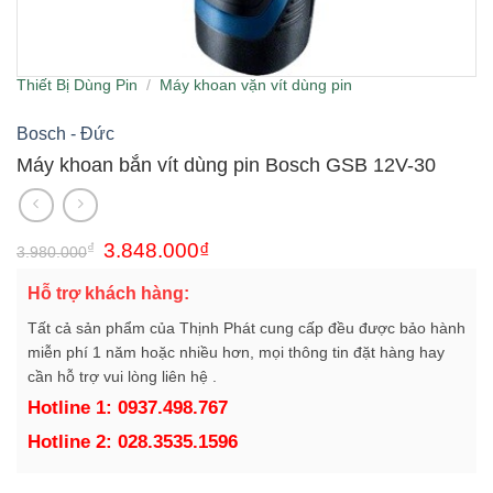
Thiết Bị Dùng Pin
/
Máy khoan vặn vít dùng pin
Bosch - Đức
Máy khoan bắn vít dùng pin Bosch GSB 12V-30
Giá
Giá
₫
3.848.000
₫
3.980.000
gốc
hiện
là:
tại
Hỗ trợ khách hàng:
3.980.000₫.
là:
3.848.000₫.
Tất cả sản phẩm của Thịnh Phát cung cấp đều được bảo hành
miễn phí 1 năm hoặc nhiều hơn, mọi thông tin đặt hàng hay
cần hỗ trợ vui lòng liên hệ .
Hotline 1: 0937.498.767
Hotline 2: 028.3535.1596