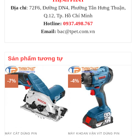
Địa chỉ
: 72F6, Đường DN4, Phường Tân Hưng Thuận,
Q.12, Tp. Hồ Chí Minh
Hotline:
0937.498.767
Email:
bac@tpet.com.vn
Sản phẩm tương tự
-7%
-4%
MÁY CẮT DÙNG PIN
MÁY KHOAN VẶN VÍT DÙNG PIN
MÁ