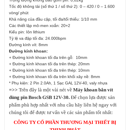
Trọng lượng không bao gồm pin: 0,82kg
Tốc độ không tải (số thứ 1 / số thứ 2): 0 – 420 / 0 – 1.600
vòng/ phút
Khả năng của đầu cặp, tối đa/tối thiểu: 1/10 mm
Các thiết lập mô-men xoắn: 20+2
Kiểu pin: Iôn lithium
Tỷ lệ va đập tối đa: 24.000bpm
Đường kính vít: 8mm
Đường kính khoan:
+ Đường kính khoan tối đa trên gỗ: 10mm
+ Đường kính khoan tối đa trên thép: 20mm
+ Đường kính khoan tối đa trên thép: 10mm
+ Đường kính khoan tối đa trên khối xây nề: 8mm
* Phụ kiện: 2 Pin 2.0Ah, 1 Sạc GAL 12V-40, valy nhựa
=>>
Trên đây là một vài nét về
Máy khoan bắn vít
dùng pin Bosch GSB 12V-30.
Để chọn lựa được sản
phẩm phù hợp nhất với nhu cầu hãy liên hệ ngay với
chúng tôi để được tư vấn về các sản phẩm tốt nhất:
CÔNG TY CỔ PHẦN THƯƠNG MẠI THIẾT BỊ
THỊNH PHÁT