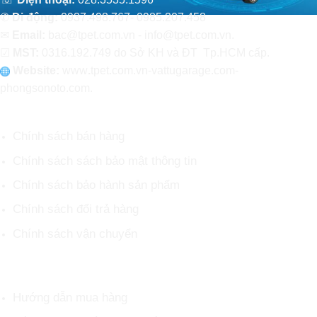
✆
Di động:
0937.498.767- 0985.207.458
✉
Email:
bac@tpet.com.vn - info@tpet.com.vn.
☑
MST:
0316.192.749 do Sở KH và ĐT Tp.HCM cấp.
Website:
www
.
tpet.com.vn-vattugarage.com-
phongsonoto.com.
CHÍNH SÁCH CHUNG
Chính sách bán hàng
Chính sách sách bảo mật thông tin
Chính sách bảo hành sản phẩm
Chính sách đổi trả hàng
Chính sách vận chuyển
HỖ TRỢ KHÁCH HÀNG
Hướng dẫn mua hàng