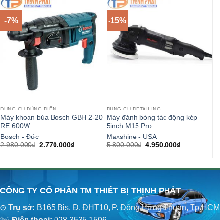
-7%
-15%
DỤNG CỤ DÙNG ĐIỆN
DỤNG CỤ DETAILING
DỤ
Máy khoan búa Bosch GBH 2-20
Máy đánh bóng tác động kép
Má
RE 600W
5inch M15 Pro
16
Bosch - Đức
Maxshine - USA
Bo
Giá
Giá
Giá
Giá
2.980.000
₫
2.770.000
₫
5.800.000
₫
4.950.000
₫
1.
gốc
hiện
gốc
hiện
là:
tại
là:
tại
2.980.000₫.
là:
5.800.000₫.
là:
2.770.000₫.
4.950.000₫.
CÔNG TY CỔ PHẦN TM THIẾT BỊ THỊNH PHÁT
⊙
Trụ sở:
B165 Bis, Đ. ĐHT10, P. Đông Hưng Thuận, Tp.HCM
☏
Điện thoại:
028.3535.1596