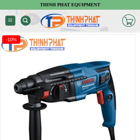
Chuyển
THINH PHAT EQUIPMENT
đến
nội
dung
-10%