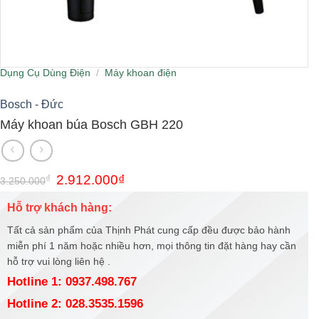
Dụng Cụ Dùng Điện
/
Máy khoan điện
Bosch - Đức
Máy khoan búa Bosch GBH 220
Giá
Giá
₫
2.912.000
₫
3.250.000
gốc
hiện
là:
tại
Hỗ trợ khách hàng:
3.250.000₫.
là:
2.912.000₫.
Tất cả sản phẩm của Thịnh Phát cung cấp đều được bảo hành
miễn phí 1 năm hoặc nhiều hơn, mọi thông tin đặt hàng hay cần
hỗ trợ vui lòng liên hệ .
Hotline 1: 0937.498.767
Hotline 2: 028.3535.1596