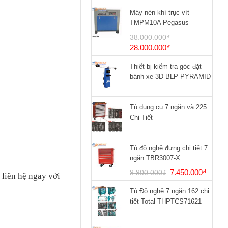
Máy nén khí trục vít
TMPM10A Pegasus
38.000.000
₫
Giá
Giá
28.000.000
₫
gốc
hiện
Thiết bị kiểm tra góc đặt
là:
tại
bánh xe 3D BLP-PYRAMID
38.000.000₫.
là:
28.000.000₫.
Tủ dụng cụ 7 ngăn và 225
Chi Tiết
Tủ đồ nghề đựng chi tiết 7
ngăn TBR3007-X
Giá
Giá
7.450.000
₫
8.800.000
₫
liên hệ ngay với
gốc
hiện
Tủ Đồ nghề 7 ngăn 162 chi
là:
tại
tiết Total THPTCS71621
8.800.000₫.
là:
7.450