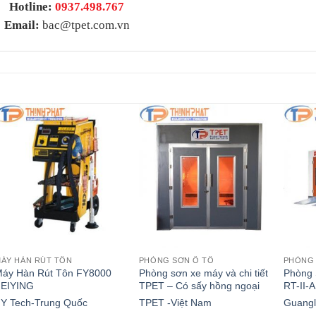
Hotline:
0937.498.767
Email:
bac@tpet.com.vn
ÁY HÀN RÚT TÔN
PHÒNG SƠN Ô TÔ
PHÒNG 
áy Hàn Rút Tôn FY8000
Phòng sơn xe máy và chi tiết
Phòng 
FEIYING
TPET – Có sấy hồng ngoại
RT-II-A
Y Tech-Trung Quốc
TPET -Việt Nam
Guangl