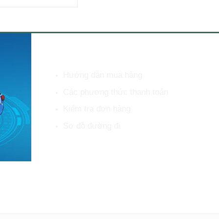
HỖ TRỢ KHÁCH HÀNG
Hướng dẫn mua hàng
Các phương thức thanh toán
Kiểm tra đơn hàng
Sơ đồ đường đi