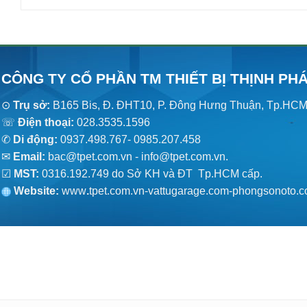
CÔNG TY CỔ PHẦN TM THIẾT BỊ THỊNH PH
⊙
Trụ sở:
B165 Bis, Đ. ĐHT10, P. Đông Hưng Thuận, Tp.HC
☏
Điện thoại:
028.3535.1596
✆
Di động:
0937.498.767- 0985.207.458
✉
Email:
bac@tpet.com.vn - info@tpet.com.vn.
☑
MST:
0316.192.749 do Sở KH và ĐT Tp.HCM cấp.
Website:
www
.
tpet.com.vn-vattugarage.com-phongsonoto.c