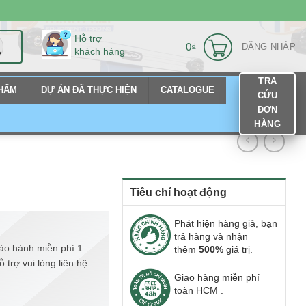
Hỗ trợ
0
₫
ĐĂNG NHẬP
khách hàng
TRA
PHẨM
DỰ ÁN ĐÃ THỰC HIỆN
CATALOGUE
CỨU
ĐƠN
HÀNG
Tiêu chí hoạt động
Phát hiện hàng giả, bạn
trả hàng và nhận
ảo hành miễn phí 1
thêm
500%
giá trị.
trợ vui lòng liên hệ .
Giao hàng miễn phí
toàn HCM .