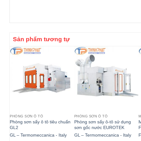
Sản phẩm tương tự
PHÒNG SƠN Ô TÔ
PHÒNG SƠN Ô TÔ
M
Phòng sơn sấy ô tô tiêu chuẩn
Phòng sơn sấy ô-tô sử dụng
M
GL2
sơn gốc nước EUROTEK
GL – Termomeccanica - Italy
GL – Termomeccanica - Italy
F