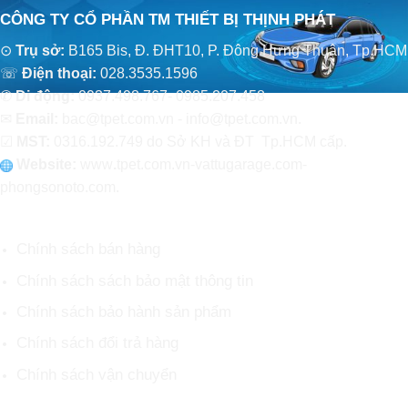
CÔNG TY CỔ PHẦN TM THIẾT BỊ THỊNH PHÁT
⊙
Trụ sở:
B165 Bis, Đ. ĐHT10, P. Đông Hưng Thuận, Tp.HCM
☏
Điện thoại:
028.3535.1596
✆
Di động:
0937.498.767- 0985.207.458
✉
Email:
bac@tpet.com.vn - info@tpet.com.vn.
☑
MST:
0316.192.749 do Sở KH và ĐT Tp.HCM cấp.
Website:
www
.
tpet.com.vn-vattugarage.com-
phongsonoto.com.
CHÍNH SÁCH CHUNG
Chính sách bán hàng
Chính sách sách bảo mật thông tin
Chính sách bảo hành sản phẩm
Chính sách đổi trả hàng
Chính sách vận chuyển