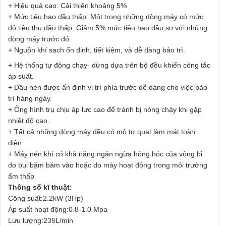
+ Hiệu quả cao: Cải thiện khoảng 5%
+ Mức tiêu hao dầu thấp: Một trong những dòng máy có mức
độ tiêu thụ dầu thấp. Giảm 5% mức tiêu hao dầu so với nhửng
dòng máy trước đó.
+ Nguồn khí sạch ổn định, tiết kiệm, và dễ dàng bảo trì.
+ Hệ thống tự động chạy- dừng dựa trên bộ đều khiển công tắc
áp suất.
+ Đầu nén được ấn định vị trí phía trước dễ dàng cho việc bảo
trì hàng ngày.
+ Ống hình trụ chịu áp lực cao để tránh bị nóng chảy khi gặp
nhiệt độ cao.
+ Tất cả những dòng máy đều có mô tơ quạt làm mát toàn
diện
+ Máy nén khí có khả năng ngăn ngừa hỏng hóc của vòng bi
do bụi bặm bám vào hoặc do máy hoạt động trong môi trường
ẩm thấp
Thông số kĩ thuật:
Công suất:2.2kW (3Hp)
Áp suất hoạt động:0.8-1.0 Mpa
Lưu lượng:235L/min