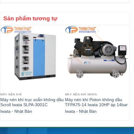
Sản phẩm tương tự
MÁY NÉN KHÍ
MÁY NÉN KHÍ IWATA
MÁ
Máy nén khí trục xoắn không dầu
Máy nén khí Piston không dầu
Má
Scroll Iwata SLPA-3001C
TFPA75-14 Iwata 10HP áp 14bar
Sc
Iwata - Nhật Bản
Iwata - Nhật Bản
Iw