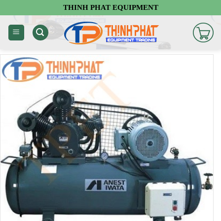
Chuyển
THINH PHAT EQUIPMENT
đến
nội
dung