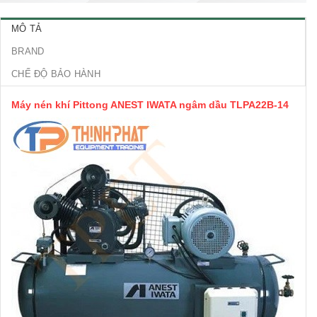
MÔ TẢ
BRAND
CHẾ ĐỘ BẢO HÀNH
Máy nén khí Pittong ANEST IWATA ngâm dầu TLPA22B-14