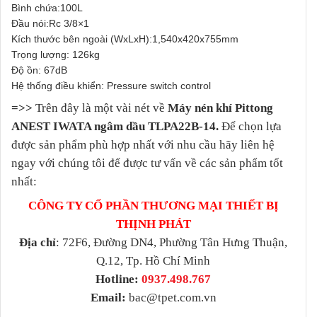
Bình chứa:100L
Đầu nói:Rc 3/8×1
Kích thước bên ngoài (WxLxH):1,540x420x755mm
Trọng lượng: 126kg
Độ ồn: 67dB
Hệ thống điều khiển: Pressure switch control
=>>
Trên đây là một vài nét về
Máy nén khí Pittong
ANEST IWATA ngâm dầu TLPA22B-14.
Để chọn lựa
được sản phẩm phù hợp nhất với nhu cầu hãy liên hệ
ngay với chúng tôi để được tư vấn về các sản phẩm tốt
nhất:
CÔNG TY CỔ PHẦN THƯƠNG MẠI THIẾT BỊ
THỊNH PHÁT
Địa chỉ
: 72F6, Đường DN4, Phường Tân Hưng Thuận,
Q.12, Tp. Hồ Chí Minh
Hotline:
0937.498.767
Email:
bac@tpet.com.vn