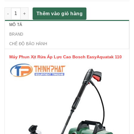
Máy Phun Xịt Rửa Áp Lực Cao Bosch EasyAquatak 110 số lượ
Thêm vào giỏ hàng
MÔ TẢ
BRAND
CHẾ ĐỘ BẢO HÀNH
Máy Phun Xịt Rửa Áp Lực Cao Bosch EasyAquatak 110