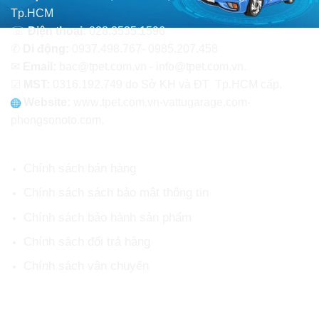
Tp.HCM
☏
Điện thoại:
028.3535.1596
✆
Di động:
0937.498.767- 0985.207.458
✉
Email:
bac@tpet.com.vn - info@tpet.com.vn.
☑
MST:
0316.192.749 do Sở KH và ĐT Tp.HCM cấp.
Website:
www
.
tpet.com.vn-vattugarage.com-
phongsonoto.com.
CHÍNH SÁCH CHUNG
Chính sách bán hàng
Chính sách sách bảo mật thông tin
Chính sách bảo hành sản phẩm
Chính sách đổi trả hàng
Chính sách vận chuyển
HỖ TRỢ KHÁCH HÀNG