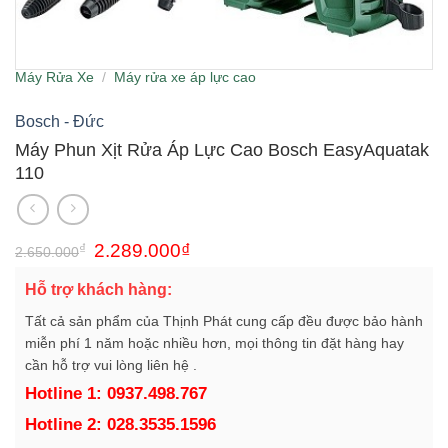
Máy Rửa Xe
/
Máy rửa xe áp lực cao
Bosch - Đức
Máy Phun Xịt Rửa Áp Lực Cao Bosch EasyAquatak
110
Giá
Giá
₫
2.289.000
₫
2.650.000
gốc
hiện
là:
tại
Hỗ trợ khách hàng:
2.650.000₫.
là:
2.289.000₫.
Tất cả sản phẩm của Thịnh Phát cung cấp đều được bảo hành
miễn phí 1 năm hoặc nhiều hơn, mọi thông tin đặt hàng hay
cần hỗ trợ vui lòng liên hệ .
Hotline 1: 0937.498.767
Hotline 2: 028.3535.1596