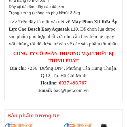
Khả năng tự mồi 0.5m
Dây xịt dài 3m, dây cáp dài 5m
Trọng lượng (không có phụ kiện): 3.8kg
=>>
Trên đây là một vài nét về
Máy Phun Xịt Rửa Áp
Lực Cao Bosch EasyAquatak 110.
Để chọn lựa được
sản phẩm phù hợp nhất với nhu cầu hãy liên hệ ngay
với chúng tôi để được tư vấn về các sản phẩm tốt nhất:
CÔNG TY CỔ PHẦN THƯƠNG MẠI THIẾT BỊ
THỊNH PHÁT
Địa chỉ
: 72F6, Đường DN4, Phường Tân Hưng Thuận,
Q.12, Tp. Hồ Chí Minh
Hotline:
0937.498.767
Email:
bac@tpet.com.vn
Sản phẩm tương tự