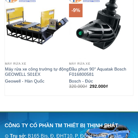
-9%
-
MÁY RỬA XE
MÁY RỬA XE
MÁ
Máy rửa xe công trường tự động
Đầu phun 90° Aquatak Bosch
Đầ
GEOWELL S01EX
F016800581
F
Geowell - Hàn Quốc
Bosch - Đức
Bo
Giá
Giá
320.000
₫
292.000
₫
22
gốc
hiện
là:
tại
320.000₫.
là:
292.000₫.
CÔNG TY CỔ PHẦN TM THIẾT BỊ THỊNH PHÁT
⊙
Trụ sở:
B165 Bis, Đ. ĐHT10, P. Đông Hưng Thuận,