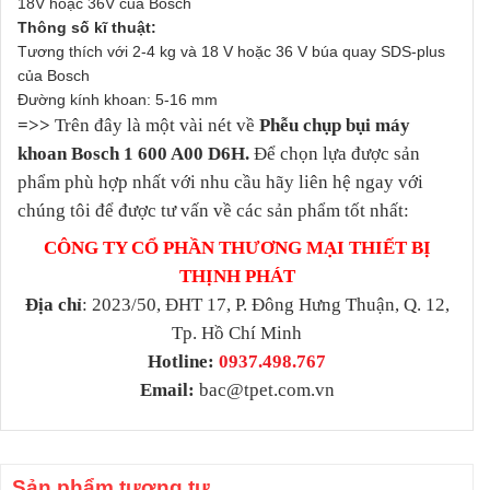
18V hoặc 36V của Bosch
Thông số kĩ thuật:
Tương thích với 2-4 kg và 18 V hoặc 36 V búa quay SDS-plus
của Bosch
Đường kính khoan: 5-16 mm
=>>
Trên đây là một vài nét về
Phễu chụp bụi máy
khoan Bosch 1 600 A00 D6H.
Để chọn lựa được sản
phẩm phù hợp nhất với nhu cầu hãy liên hệ ngay với
chúng tôi để được tư vấn về các sản phẩm tốt nhất:
CÔNG TY CỔ PHẦN THƯƠNG MẠI THIẾT BỊ
THỊNH PHÁT
Địa chỉ
: 2023/50, ĐHT 17, P. Đông Hưng Thuận, Q. 12,
Tp. Hồ Chí Minh
Hotline:
0937.498.767
Email:
bac@tpet.com.vn
Sản phẩm tương tự