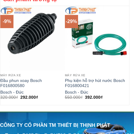
-9%
-29%
-
MÁY RỬA XE
MÁY RỬA XE
PH
Đầu phun xoay Bosch
Phụ kiện hỗ trợ hút nước Bosch
Đầ
F016800580
F016800421
cắ
Bosch - Đức
Bosch - Đức
Bo
Giá
Giá
Giá
Giá
320.000
₫
292.000
₫
550.000
₫
392.000
₫
1.
gốc
hiện
gốc
hiện
là:
tại
là:
tại
320.000₫.
là:
550.000₫.
là:
292.000₫.
392.000₫.
CÔNG TY CỔ PHẦN TM THIẾT BỊ THỊNH PHÁT