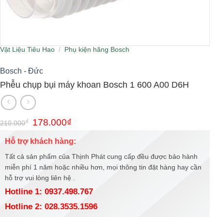
Vật Liệu Tiêu Hao
/
Phụ kiện hãng Bosch
Bosch - Đức
Phễu chụp bụi máy khoan Bosch 1 600 A00 D6H
Giá
Giá
₫
178.000
₫
210.000
gốc
hiện
là:
tại
Hỗ trợ khách hàng:
210.000₫.
là:
178.000₫.
Tất cả sản phẩm của Thịnh Phát cung cấp đều được bảo hành
miễn phí 1 năm hoặc nhiều hơn, mọi thông tin đặt hàng hay cần
hỗ trợ vui lòng liên hệ .
Hotline 1: 0937.498.767
Hotline 2: 028.3535.1596