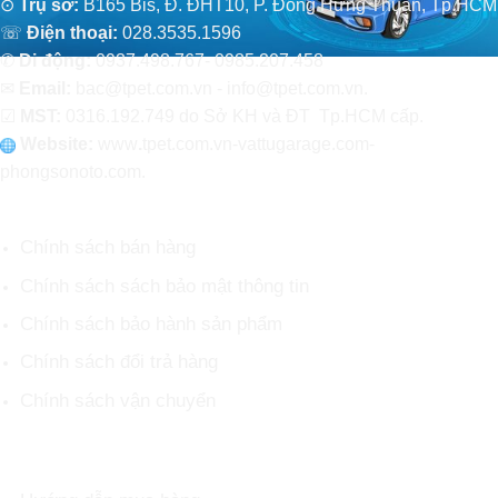
⊙
Trụ sở:
B165 Bis, Đ. ĐHT10, P. Đông Hưng Thuận, Tp.HCM
☏
Điện thoại:
028.3535.1596
✆
Di động:
0937.498.767- 0985.207.458
✉
Email:
bac@tpet.com.vn - info@tpet.com.vn.
☑
MST:
0316.192.749 do Sở KH và ĐT Tp.HCM cấp.
Website:
www
.
tpet.com.vn-vattugarage.com-
phongsonoto.com.
CHÍNH SÁCH CHUNG
Chính sách bán hàng
Chính sách sách bảo mật thông tin
Chính sách bảo hành sản phẩm
Chính sách đổi trả hàng
Chính sách vận chuyển
HỖ TRỢ KHÁCH HÀNG