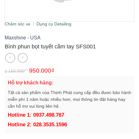
Chăm sóc xe
/
Dụng cụ Detailing
Maxshine - USA
Bình phun bọt tuyết cầm tay SFS001
Giá
Giá
₫
950.000
₫
1.150.000
gốc
hiện
là:
tại
Hỗ trợ khách hàng:
1.150.000₫.
là:
950.000₫.
Tất cả sản phẩm của Thịnh Phát cung cấp đều được bảo hành
miễn phí 1 năm hoặc nhiều hơn, mọi thông tin đặt hàng hay
cần hỗ trợ vui lòng liên hệ .
Hotline 1: 0937.498.767
Hotline 2: 028.3535.1596