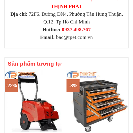
THỊNH PHÁT
Địa chỉ
: 72F6, Đường DN4, Phường Tân Hưng Thuận,
Q.12, Tp.Hồ Chí Minh
Hotline:
0937.498.767
Email:
bac@tpet.com.vn
Sản phẩm tương tự
-22%
-8%
-