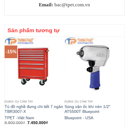
Email:
bac@tpet.com.vn
Sản phẩm tương tự
-15%
DỤNG CỤ CẦM TAY
DỤNG CỤ CẦM TAY
DỤ
Tủ đồ nghề đựng chi tiết 7 ngăn
Súng vặn ốc khí nén 1/2″
Bộ
TBR3007-X
AT5500T Bluepoint
JT
TPET -Việt Nam
Bluepoint - USA
JT
Giá
Giá
8.800.000
₫
7.450.000
₫
gốc
hiện