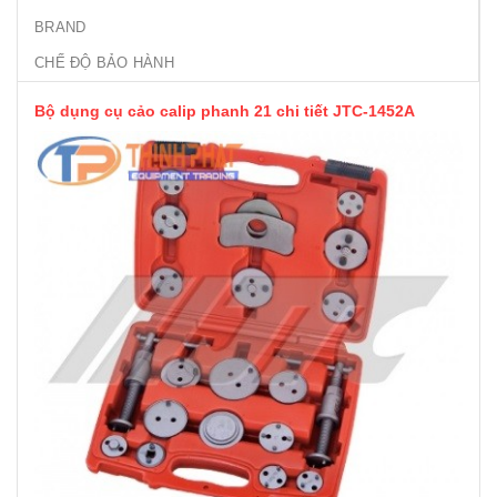
BRAND
CHẾ ĐỘ BẢO HÀNH
Bộ dụng cụ cảo calip phanh 21 chi tiết JTC-1452A