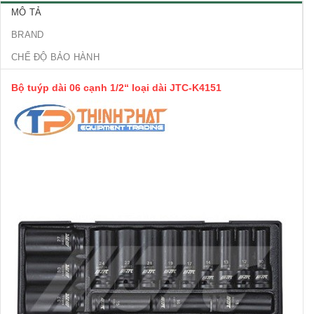
MÔ TẢ
BRAND
CHẾ ĐỘ BẢO HÀNH
Bộ tuýp dài 06 cạnh 1/2“ loại dài JTC-K4151