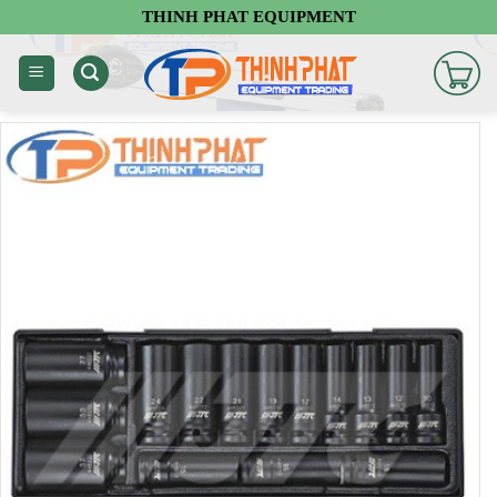
Chuyển
THINH PHAT EQUIPMENT
đến
nội
dung