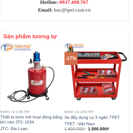
Hotline:
0937.498.767
Email:
bac@tpet.com.vn
Sản phẩm tương tự
-17%
DỤNG CỤ CẦM TAY
DỤNG CỤ CẦM TAY
DỤ
Thiết bị bơm mỡ hoạt động bằng
Sú
Xe đẩy dụng cụ 3 ngăn TPET
khí nén JTC-1034
AT
TPET -Việt Nam
Giá
Giá
JTC- Đài Loan
Bl
1.800.000
₫
1.500.000
₫
gốc
hiện