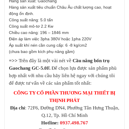
Hãng sản xuất: Gaochang
Hàng sản xuất tiêu chuẩn Châu Âu chất lượng cao, hoạt
động ổn định.
Công suất nâng: 5.0 tấn
Công suất mô-tơ 2.2 Kw
Chiều cao nâng: 196 – 1846 mm
Điện áp làm việc 3pha 380V hoặc 1pha 220V
Áp suất khí nén cần cung cấp: 6 -8 kg/cm2
(chưa bao gồm kích phụ nâng gầm)
=>>
Trên đây là một vài nét về
Cầu nâng bốn trụ
Gaochang GC-5.0F.
Để chọn lựa được sản phẩm phù
hợp nhất với nhu cầu hãy liên hệ ngay với chúng tôi
để được tư vấn về các sản phẩm tốt nhất:
CÔNG TY CỔ PHẦN THƯƠNG MẠI THIẾT BỊ
THỊNH PHÁT
Địa chỉ
: 72F6, Đường DN4, Phường Tân Hưng Thuận,
Q.12, Tp. Hồ Chí Minh
Hotline:
0937.498.767