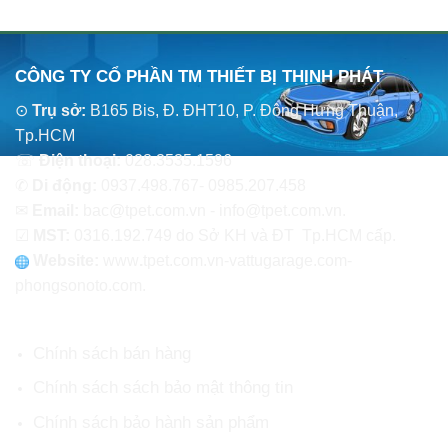
CÔNG TY CỔ PHẦN TM THIẾT BỊ THỊNH PHÁT
⊙
Trụ sở:
B165 Bis, Đ. ĐHT10, P. Đông Hưng Thuận,
Tp.HCM
☏
Điện thoại:
028.3535.1596
✆
Di động:
0937.498.767- 0985.207.458
✉
Email:
bac@tpet.com.vn - info@tpet.com.vn.
☑
MST:
0316.192.749 do Sở KH và ĐT Tp.HCM cấp.
Website:
www
.
tpet.com.vn-vattugarage.com-
phongsonoto.com.
CHÍNH SÁCH CHUNG
Chính sách bán hàng
Chính sách sách bảo mật thông tin
Chính sách bảo hành sản phẩm