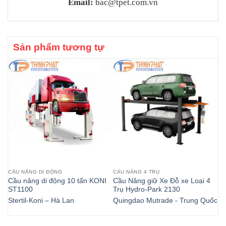
Email:
bac@tpet.com.vn
Sản phẩm tương tự
CẦU NÂNG DI ĐỘNG
CẦU NÂNG 4 TRỤ
CẦ
Cầu nâng di động 10 tấn KONI
Cầu Nâng giữ Xe Đỗ xe Loại 4
Cầ
ST1100
Trụ Hydro-Park 2130
BL
Stertil-Koni – Hà Lan
Quingdao Mutrade - Trung Quốc
Bl