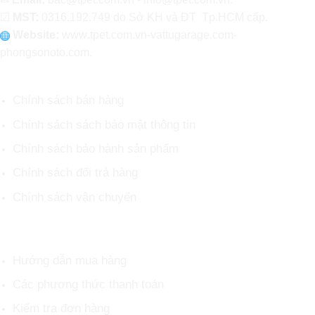
☑
MST:
0316.192.749 do Sở KH và ĐT Tp.HCM cấp.
Website:
www
.
tpet.com.vn-vattugarage.com-
phongsonoto.com.
CHÍNH SÁCH CHUNG
Chính sách bán hàng
Chính sách sách bảo mật thông tin
Chính sách bảo hành sản phẩm
Chính sách đổi trả hàng
Chính sách vận chuyển
HỖ TRỢ KHÁCH HÀNG
Hướng dẫn mua hàng
Các phương thức thanh toán
Kiểm tra đơn hàng