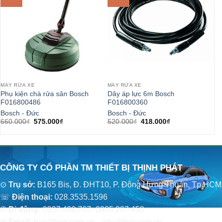
MÁY RỬA XE
MÁY RỬA XE
MÁ
Phụ kiện chà rửa sân Bosch
Dây áp lực 6m Bosch
Đầ
F016800486
F016800360
F
Bosch - Đức
Bosch - Đức
Bo
Giá
Giá
Giá
Giá
660.000
₫
575.000
₫
520.000
₫
418.000
₫
32
gốc
hiện
gốc
hiện
là:
tại
là:
tại
660.000₫.
là:
520.000₫.
là:
575.000₫.
418.000₫.
CÔNG TY CỔ PHẦN TM THIẾT BỊ THỊNH PHÁT
⊙
Trụ sở:
B165 Bis, Đ. ĐHT10, P. Đông Hưng Thuận, Tp.HCM
☏
Điện thoại:
028.3535.1596
✆
Di động:
0937.498.767- 0985.207.458
✉
Email:
bac@tpet.com.vn - info@tpet.com.vn.