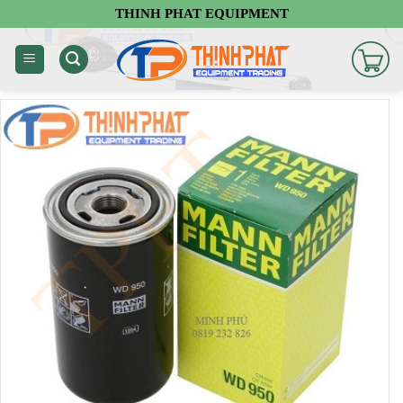
Chuyển
THINH PHAT EQUIPMENT
đến
nội
dung