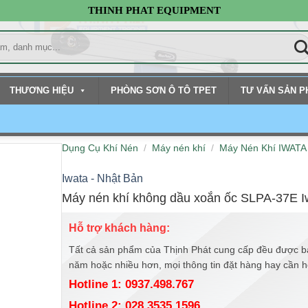
THINH PHAT EQUIPMENT
THƯƠNG HIỆU
PHÒNG SƠN Ô TÔ TPET
TƯ VẤN SẢN 
Dụng Cụ Khí Nén
/
Máy nén khí
/
Máy Nén Khí IWATA
Iwata - Nhật Bản
Máy nén khí không dầu xoắn ốc SLPA-37E I
Hỗ trợ khách hàng:
Tất cả sản phẩm của Thịnh Phát cung cấp đều được b
năm hoặc nhiều hơn, mọi thông tin đặt hàng hay cần hỗ 
Hotline 1: 0937.498.767
Hotline 2: 028.3535.1596