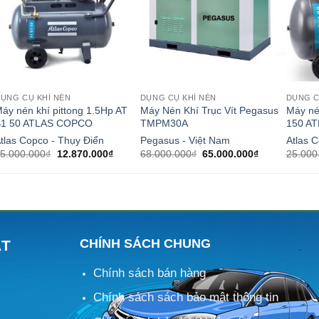
ỤNG CỤ KHÍ NÉN
DỤNG CỤ KHÍ NÉN
DỤNG C
áy nén khí pittong 1.5Hp AT
Máy Nén Khí Trục Vít Pegasus
Máy né
B1 50 ATLAS COPCO
TMPM30A
150 A
tlas Copco - Thụy Điển
Pegasus - Việt Nam
Atlas 
Giá
Giá
Giá
Giá
5.000.000
₫
12.870.000
₫
68.000.000
₫
65.000.000
₫
25.000
gốc
hiện
gốc
hiện
là:
tại
là:
tại
15.000.000₫.
là:
68.000.000₫.
là:
12.870.000₫.
65.000.000₫.
CHÍNH SÁCH CHUNG
ÁT
Chính sách bán hàng
M
Chính sách sách bảo mật thông tin