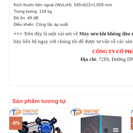
Kích thước bên ngoài (WxLxH): 545×622×1,058 mm
Trọng lượng: 134 kg
Độ ồn: 49 dB
Điều khiển: Công tắc áp xuất
=>>
Trên đây là một vài nét về
Máy nén khí không dầu 
hãy liên hệ ngay với chúng tôi để được tư vấn về các sản
CÔNG TY CỔ PH
Địa chỉ
: 72F6, Đường DN
Sản phẩm tương tự
-8%