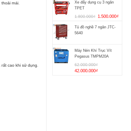
Xe đẩy dụng cụ 3 ngăn
 thoải mái.
TPET
Giá
Giá
1.500.000
₫
1.800.000
₫
gốc
hiện
Tủ đồ nghề 7 ngăn JTC-
là:
tại
5640
1.800.000₫.
là:
1.500
Máy Nén Khí Trục Vít
Pegasus TMPM20A
62.000.000
₫
 rất cao khi sử dụng.
Giá
Giá
42.000.000
₫
gốc
hiện
là:
tại
62.000.000₫.
là:
42.000.000₫.