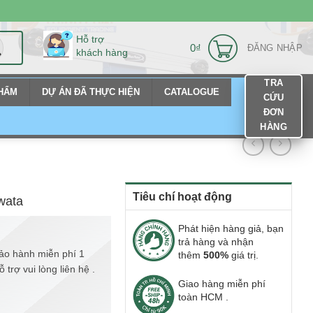
Hỗ trợ
0
₫
ĐĂNG NHẬP
khách hàng
TRA
PHẨM
DỰ ÁN ĐÃ THỰC HIỆN
CATALOGUE
CỨU
ĐƠN
HÀNG
Tiêu chí hoạt động
wata
Phát hiện hàng giả, bạn
trả hàng và nhận
ảo hành miễn phí 1
thêm
500%
giá trị.
trợ vui lòng liên hệ .
Giao hàng miễn phí
toàn HCM .