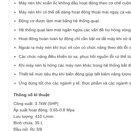
Máy nén khí xoắn ốc không dầu hoạt động theo cơ chế cuộn t
Máy nén khí có thể dễ dàng hoạt động thoải mái ngay cả v
Động cơ được làm mát bằng hệ thống quạt.
Hệ thống quạt làm mát ngăn ngừa các vấn đề hư hỏng vòng b
Hoạt động hoàn toàn tự động chỉ cần bật và tắt máy khi sử 
Ngoài ra máy nén khí trục vít còn có chức năng theo dõi lỗi
Các chức năng điều khiển từ xa, phục hồi nguồn lỗi có thể 
Khi máy nén bị hỏng các máy nén khác trong hệ thống bắt đầ
Thiết kế mức tiêu thụ khí biến động giúp tiết kiệm năng lượng
Ứng dụng tốt cho các ngành y tế, thực phẩm và các ngành
Thông số kĩ thuật:
Công suất: 3.7kW (5HP)
Áp suất hoạt động: 0.65-0.8 Mpa
Lưu lượng: 410 L/min
Bình chứa: 35 L
Đầu nối: Rc 3/8