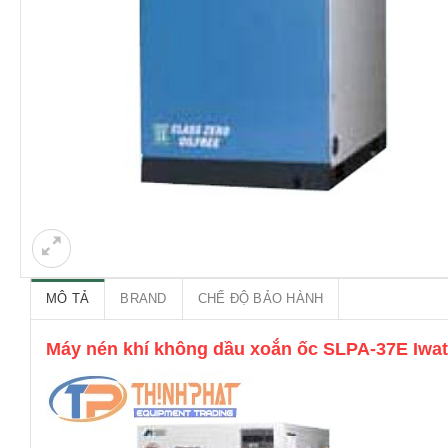
MÔ TẢ
BRAND
CHẾ ĐỘ BẢO HÀNH
Máy nén khí không dầu xoắn ốc SLPA-37E Iwa