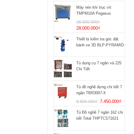
Máy nén khí trục vít
TMPM10A Pegasus
38.000.000
₫
Giá
Giá
28.000.000
₫
gốc
hiện
Thiết bị kiểm tra góc đặt
là:
tại
bánh xe 3D BLP-PYRAMID
38.000.000₫.
là:
28.000.000₫.
Tủ dụng cụ 7 ngăn và 225
Chi Tiết
Tủ đồ nghề đựng chi tiết 7
ngăn TBR3007-X
Giá
Giá
7.450.000
₫
8.800.000
₫
gốc
hiện
Tủ Đồ nghề 7 ngăn 162 chi
là:
tại
tiết Total THPTCS71621
8.800.000₫.
là:
7.450