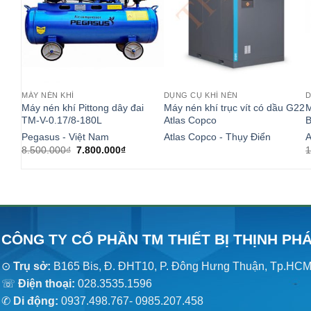
MÁY NÉN KHÍ
DỤNG CỤ KHÍ NÉN
D
Máy nén khí Pittong dây đai
Máy nén khí trục vít có dầu G22
M
TM-V-0.17/8-180L
Atlas Copco
Pegasus - Việt Nam
Atlas Copco - Thụy Điển
A
Giá
Giá
8.500.000
₫
7.800.000
₫
1
gốc
hiện
là:
tại
8.500.000₫.
là:
7.800.000₫.
CÔNG TY CỔ PHẦN TM THIẾT BỊ THỊNH PH
⊙
Trụ sở:
B165 Bis, Đ. ĐHT10, P. Đông Hưng Thuận, Tp.HC
☏
Điện thoại:
028.3535.1596
✆
Di động:
0937.498.767- 0985.207.458