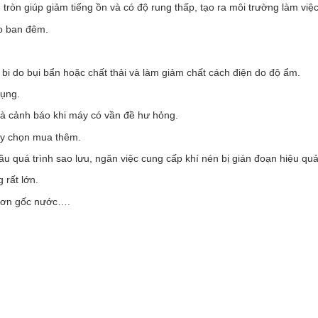
ròn giúp giảm tiếng ồn và có độ rung thấp, tạo ra môi trường làm việc
ào ban đêm.
i do bụi bẩn hoặc chất thải và làm giảm chất cách điện do độ ẩm.
dụng.
 và cảnh báo khi máy có vần đề hư hỏng.
tùy chọn mua thêm.
u quá trình sao lưu, ngăn việc cung cấp khí nén bị gián đoạn hiệu quả
 rất lớn.
 sơn gốc nước….