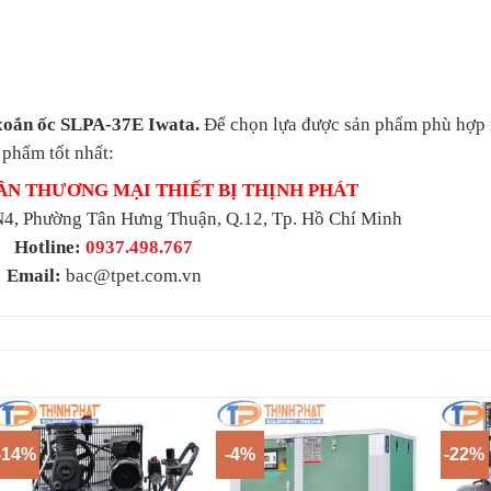
xoắn ốc SLPA-37E Iwata.
Để chọn lựa được sản phẩm phù hợp 
 phẩm tốt nhất:
ẦN THƯƠNG MẠI THIẾT BỊ THỊNH PHÁT
4, Phường Tân Hưng Thuận, Q.12, Tp. Hồ Chí Minh
Hotline:
0937.498.767
Email:
bac@tpet.com.vn
-14%
-4%
-22%