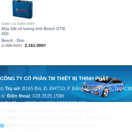
DỤNG CỤ DÙNG ĐIỆN
Máy bắt vít tường khô Bosch GTB
650
Bosch - Đức
Giá
Giá
2.398.000
₫
2.161.000
₫
gốc
hiện
là:
tại
2.398.000₫.
là:
2.161.000₫.
CÔNG TY CỔ PHẦN TM THIẾT BỊ THỊNH PHÁT
⊙
Trụ sở:
B165 Bis, Đ. ĐHT10, P. Đông Hưng Thuận, Tp.HCM
☏
Điện thoại:
028.3535.1596
✆
Di động:
0937.498.767- 0985.207.458
✉
Email:
bac@tpet.com.vn - info@tpet.com.vn.
☑
MST:
0316.192.749 do Sở KH và ĐT Tp.HCM cấp.
Website:
www
.
tpet.com.vn-vattugarage.com-