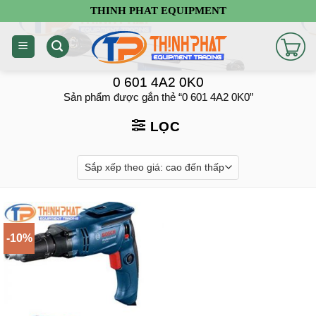
Chuyển
THINH PHAT EQUIPMENT
đến
nội
dung
0 601 4A2 0K0
Sản phẩm được gắn thẻ “0 601 4A2 0K0”
LỌC
-10%