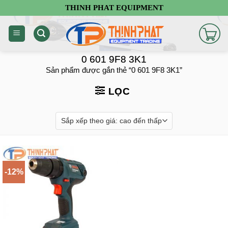
Chuyển
THINH PHAT EQUIPMENT
đến
nội
dung
0 601 9F8 3K1
Sản phẩm được gắn thẻ “0 601 9F8 3K1”
LỌC
-12%