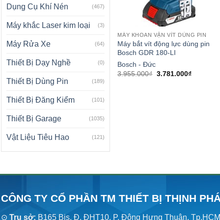
Dụng Cụ Khí Nén
(467)
Máy khắc Laser kim loại
(3)
MÁY KHOAN VẶN VÍT DÙNG PIN
Máy bắt vít động lực dùng pin
Máy Rửa Xe
(64)
Bosch GDR 180-LI
Thiết Bị Dạy Nghề
(0)
Bosch - Đức
Giá
Giá
3.955.000
₫
3.781.000
₫
gốc
hiện
Thiết Bị Dùng Pin
(189)
là:
tại
3.955.000₫.
là:
Thiết Bị Đăng Kiểm
3.781.00
(101)
Thiết Bị Garage
(1035)
Vật Liệu Tiêu Hao
(121)
CÔNG TY CỔ PHẦN TM THIẾT BỊ THỊNH PH
⊙
Trụ sở:
B165 Bis, Đ. ĐHT10, P. Đông Hưng Thuận, Tp.HC