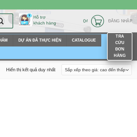
Hỗ trợ
0
₫
ĐĂNG NHẬP
khách hàng
TRA
PHẨM
DỰ ÁN ĐÃ THỰC HIỆN
CATALOGUE
CỨU
ĐƠN
HÀNG
Hiển thị kết quả duy nhất