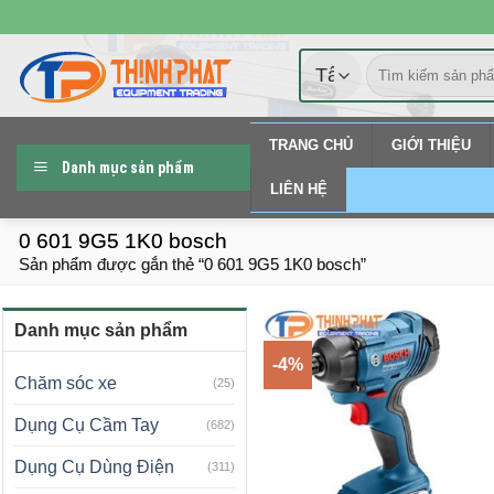
Chuyển
đến
Tìm
nội
kiếm:
dung
TRANG CHỦ
GIỚI THIỆU
Danh mục sản phẩm
LIÊN HỆ
0 601 9G5 1K0 bosch
Sản phẩm được gắn thẻ “0 601 9G5 1K0 bosch”
Danh mục sản phẩm
-4%
Chăm sóc xe
(25)
Dụng Cụ Cầm Tay
(682)
Dụng Cụ Dùng Điện
(311)