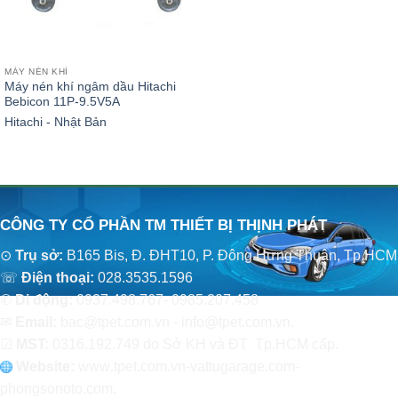
MÁY NÉN KHÍ
Máy nén khí ngâm dầu Hitachi
Bebicon 11P-9.5V5A
Hitachi - Nhật Bản
CÔNG TY CỔ PHẦN TM THIẾT BỊ THỊNH PHÁT
⊙
Trụ sở:
B165 Bis, Đ. ĐHT10, P. Đông Hưng Thuận, Tp.HCM
☏
Điện thoại:
028.3535.1596
✆
Di động:
0937.498.767- 0985.207.458
✉
Email:
bac@tpet.com.vn - info@tpet.com.vn.
☑
MST:
0316.192.749 do Sở KH và ĐT Tp.HCM cấp.
Website:
www
.
tpet.com.vn-vattugarage.com-
phongsonoto.com.