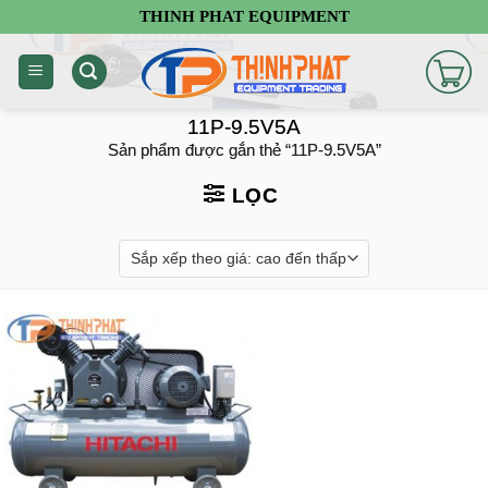
Chuyển
THINH PHAT EQUIPMENT
đến
nội
dung
11P-9.5V5A
Sản phẩm được gắn thẻ “11P-9.5V5A”
LỌC