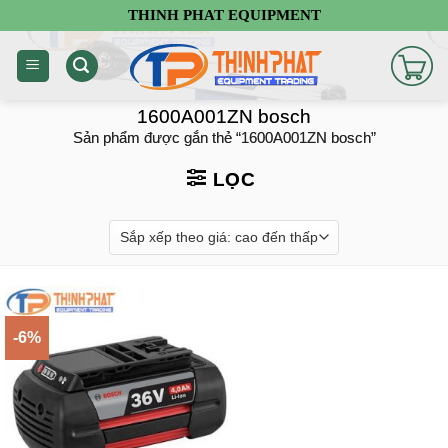
Chuyển
THINH PHAT EQUIPMENT
đến
nội
dung
1600A001ZN bosch
Sản phẩm được gắn thẻ “1600A001ZN bosch”
LỌC
-6%