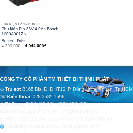
PHỤ KIỆN HÃNG BOSCH
Phụ kiện Pin 36V 4.0Ah Bosch
1600A001ZN
Bosch - Đức
Giá
Giá
4.290.000
₫
4.044.000
₫
gốc
hiện
là:
tại
4.290.000₫.
là:
4.044.000₫.
CÔNG TY CỔ PHẦN TM THIẾT BỊ THỊNH PHÁT
⊙
Trụ sở:
B165 Bis, Đ. ĐHT10, P. Đông Hưng Thuận, Tp.HCM
☏
Điện thoại:
028.3535.1596
✆
Di động:
0937.498.767- 0985.207.458
✉
Email:
bac@tpet.com.vn - info@tpet.com.vn.
☑
MST:
0316.192.749 do Sở KH và ĐT Tp.HCM cấp.
Website:
www
.
tpet.com.vn-vattugarage.com-