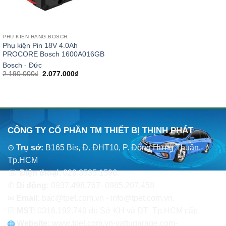
PHỤ KIỆN HÃNG BOSCH
Phụ kiện Pin 18V 4.0Ah
PROCORE Bosch 1600A016GB
Bosch - Đức
Giá
Giá
2.190.000
₫
2.077.000
₫
gốc
hiện
là:
tại
2.190.000₫.
là:
2.077.000₫.
CÔNG TY CỔ PHẦN TM THIẾT BỊ THỊNH PHÁT
⊙
Trụ sở:
B165 Bis, Đ. ĐHT10, P. Đông Hưng Thuận,
Tp.HCM
☏
Điện thoại:
028.3535.1596
✆
Di động:
0937.498.767- 0985.207.458
✉
Email:
bac@tpet.com.vn - info@tpet.com.vn.
☑
MST:
0316.192.749 do Sở KH và ĐT Tp.HCM cấp.
Website:
www
.
tpet.com.vn-vattugarage.com-