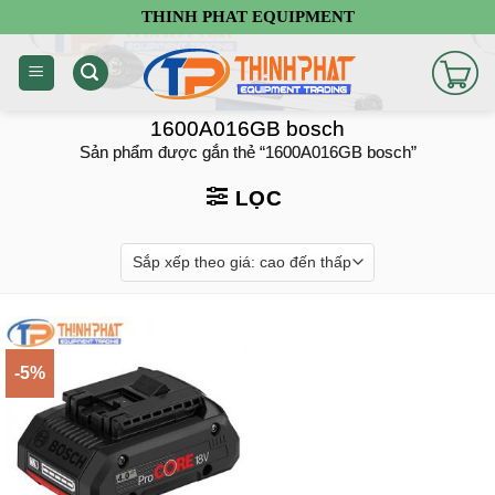
Chuyển
THINH PHAT EQUIPMENT
đến
nội
dung
1600A016GB bosch
Sản phẩm được gắn thẻ “1600A016GB bosch”
LỌC
-5%