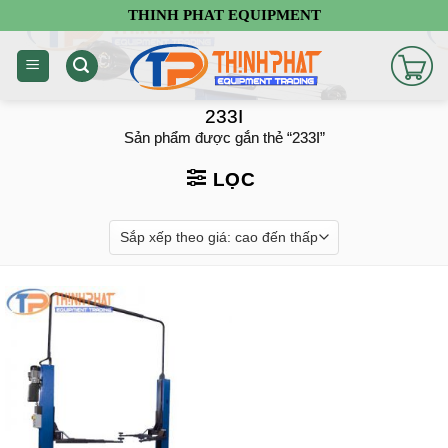
Chuyển
THINH PHAT EQUIPMENT
đến
nội
dung
233I
Sản phẩm được gắn thẻ “233I”
LỌC