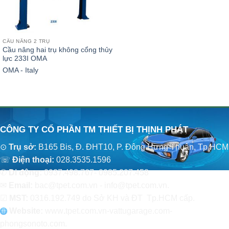
CẦU NÂNG 2 TRỤ
Cầu nâng hai trụ không cổng thủy
lực 233I OMA
OMA - Italy
CÔNG TY CỔ PHẦN TM THIẾT BỊ THỊNH PHÁT
⊙
Trụ sở:
B165 Bis, Đ. ĐHT10, P. Đông Hưng Thuận, Tp.HCM
☏
Điện thoại:
028.3535.1596
✆
Di động:
0937.498.767- 0985.207.458
✉
Email:
bac@tpet.com.vn - info@tpet.com.vn.
☑
MST:
0316.192.749 do Sở KH và ĐT Tp.HCM cấp.
Website:
www
.
tpet.com.vn-vattugarage.com-
phongsonoto.com.