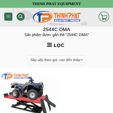
Chuyển
THINH PHAT EQUIPMENT
đến
nội
dung
2544C OMA
Sản phẩm được gắn thẻ “2544C OMA”
LỌC