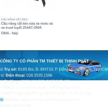
CẦU NÂNG CẮT KÉO
Cầu nâng cắt kéo sửa xe moto và
xe trượt tuyết 2544C OMA
OMA - Italy
CÔNG TY CỔ PHẦN TM THIẾT BỊ THỊNH PHÁT
⊙
Trụ sở:
B165 Bis, Đ. ĐHT10, P. Đông Hưng Thuận, Tp.HCM
☏
Điện thoại:
028.3535.1596
✆
Di động:
0937.498.767- 0985.207.458
✉
Email:
bac@tpet.com.vn - info@tpet.com.vn.
☑
MST:
0316.192.749 do Sở KH và ĐT Tp.HCM cấp.
Website:
www
.
tpet.com.vn-vattugarage.com-
phongsonoto.com.