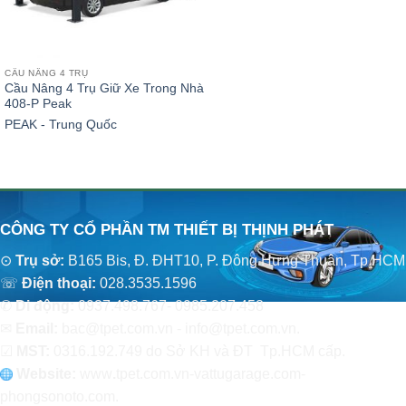
CẦU NÂNG 4 TRỤ
Cầu Nâng 4 Trụ Giữ Xe Trong Nhà
408-P Peak
PEAK - Trung Quốc
CÔNG TY CỔ PHẦN TM THIẾT BỊ THỊNH PHÁT
⊙
Trụ sở:
B165 Bis, Đ. ĐHT10, P. Đông Hưng Thuận, Tp.HCM
☏
Điện thoại:
028.3535.1596
✆
Di động:
0937.498.767- 0985.207.458
✉
Email:
bac@tpet.com.vn - info@tpet.com.vn.
☑
MST:
0316.192.749 do Sở KH và ĐT Tp.HCM cấp.
Website:
www
.
tpet.com.vn-vattugarage.com-
phongsonoto.com.