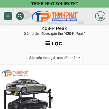
Chuyển
THINH PHAT EQUIPMENT
đến
nội
dung
408-P Peak
Sản phẩm được gắn thẻ “408-P Peak”
LỌC