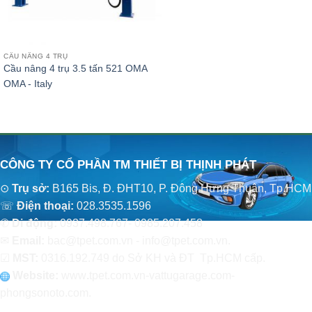
CẦU NÂNG 4 TRỤ
Cầu nâng 4 trụ 3.5 tấn 521 OMA
OMA - Italy
CÔNG TY CỔ PHẦN TM THIẾT BỊ THỊNH PHÁT
⊙
Trụ sở:
B165 Bis, Đ. ĐHT10, P. Đông Hưng Thuận, Tp.HCM
☏
Điện thoại:
028.3535.1596
✆
Di động:
0937.498.767- 0985.207.458
✉
Email:
bac@tpet.com.vn - info@tpet.com.vn.
☑
MST:
0316.192.749 do Sở KH và ĐT Tp.HCM cấp.
Website:
www
.
tpet.com.vn-vattugarage.com-
phongsonoto.com.
CHÍNH SÁCH CHUNG