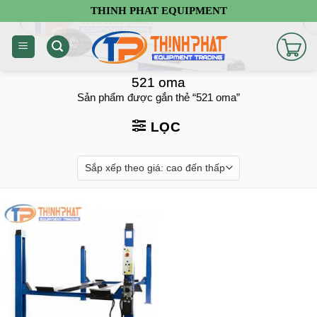
Chuyển
THINH PHAT EQUIPMENT
đến
nội
dung
521 oma
Sản phẩm được gắn thẻ “521 oma”
LỌC