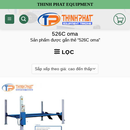
Chuyển
THINH PHAT EQUIPMENT
đến
nội
dung
526C oma
Sản phẩm được gắn thẻ “526C oma”
LỌC