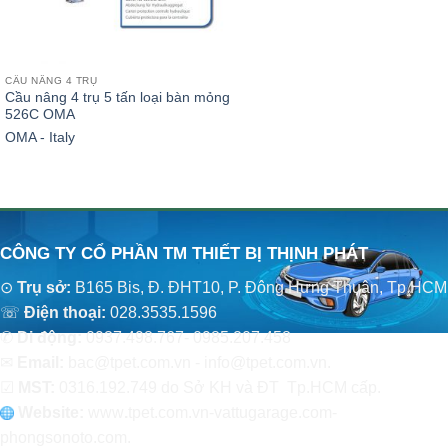
CẦU NÂNG 4 TRỤ
Cầu nâng 4 trụ 5 tấn loại bàn mỏng
526C OMA
OMA - Italy
CÔNG TY CỔ PHẦN TM THIẾT BỊ THỊNH PHÁT
⊙
Trụ sở:
B165 Bis, Đ. ĐHT10, P. Đông Hưng Thuận, Tp.HCM
☏
Điện thoại:
028.3535.1596
✆
Di động:
0937.498.767- 0985.207.458
✉
Email:
bac@tpet.com.vn - info@tpet.com.vn.
☑
MST:
0316.192.749 do Sở KH và ĐT Tp.HCM cấp.
Website:
www
.
tpet.com.vn-vattugarage.com-
phongsonoto.com.