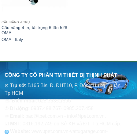
CẦU NÂNG 4 TRỤ
Cầu nâng 4 trụ tải trọng 6 tấn 528
OMA
OMA - Italy
CÔNG TY CỔ PHẦN TM THIẾT BỊ THỊNH PHÁT
⊙
Trụ sở:
B165 Bis, Đ. ĐHT10, P. Đông Hưng Thuận,
Tp.HCM
☏
Điện thoại:
028.3535.1596
✆
Di động:
0937.498.767- 0985.207.458
✉
Email:
bac@tpet.com.vn - info@tpet.com.vn.
☑
MST:
0316.192.749 do Sở KH và ĐT Tp.HCM cấp.
Website:
www
.
tpet.com.vn-vattugarage.com-