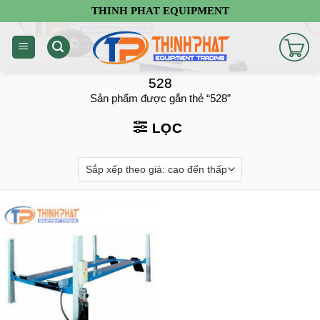
Chuyển
THINH PHAT EQUIPMENT
đến
nội
dung
528
Sản phẩm được gắn thẻ “528”
LỌC