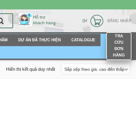
Hỗ trợ
0
₫
ĐĂNG NHẬP
khách hàng
TRA
PHẨM
DỰ ÁN ĐÃ THỰC HIỆN
CATALOGUE
CỨU
ĐƠN
HÀNG
Hiển thị kết quả duy nhất