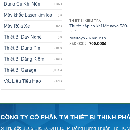
Dụng Cụ Khí Nén
(467)
Máy khắc Laser kim loại
(3)
THIẾT BỊ KIỂM TRA
Thước cặp cơ khí Mitutoyo 530-
Máy Rửa Xe
(64)
312
Thiết Bị Dạy Nghề
(0)
Mitutoyo - Nhật Bản
Giá
Giá
850.000
₫
700.000
₫
gốc
hiện
Thiết Bị Dùng Pin
(189)
là:
tại
850.000₫.
là:
Thiết Bị Đăng Kiểm
700.000₫.
(101)
Thiết Bị Garage
(1035)
Vật Liệu Tiêu Hao
(121)
CÔNG TY CỔ PHẦN TM THIẾT BỊ THỊNH PH
⊙
Trụ sở:
B165 Bis, Đ. ĐHT10, P. Đông Hưng Thuận, Tp.HC