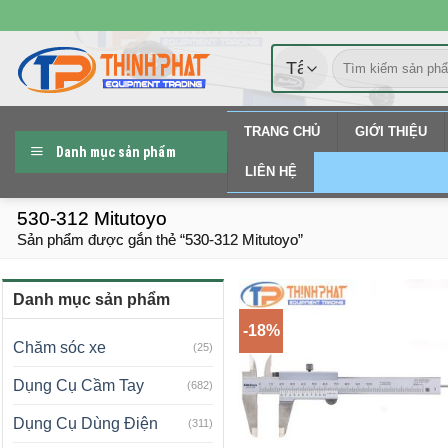
Chuyển
đến
Tìm
nội
kiếm:
dung
TRANG CHỦ
GIỚI THIỆU
Danh mục sản phẩm
LIÊN HỆ
530-312 Mitutoyo
Sản phẩm được gắn thẻ “530-312 Mitutoyo”
Danh mục sản phẩm
-18%
Chăm sóc xe
(25)
Dụng Cụ Cầm Tay
(682)
Dụng Cụ Dùng Điện
(311)