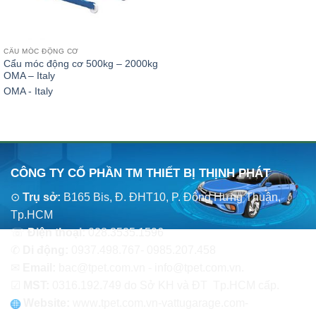
CẨU MÓC ĐỘNG CƠ
Cẩu móc động cơ 500kg – 2000kg
OMA – Italy
OMA - Italy
CÔNG TY CỔ PHẦN TM THIẾT BỊ THỊNH PHÁT
⊙
Trụ sở:
B165 Bis, Đ. ĐHT10, P. Đông Hưng Thuận,
Tp.HCM
☏
Điện thoại:
028.3535.1596
✆
Di động:
0937.498.767- 0985.207.458
✉
Email:
bac@tpet.com.vn - info@tpet.com.vn.
☑
MST:
0316.192.749 do Sở KH và ĐT Tp.HCM cấp.
Website:
www
.
tpet.com.vn-vattugarage.com-