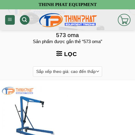
Chuyển
THINH PHAT EQUIPMENT
đến
nội
dung
573 oma
Sản phẩm được gắn thẻ “573 oma”
LỌC