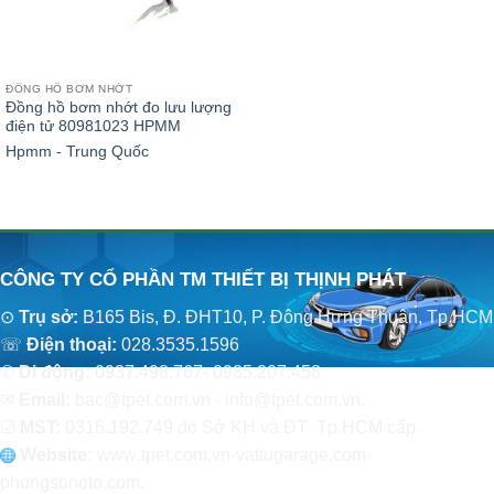
ĐỒNG HỒ BƠM NHỚT
Đồng hồ bơm nhớt đo lưu lượng
điện tử 80981023 HPMM
Hpmm - Trung Quốc
CÔNG TY CỔ PHẦN TM THIẾT BỊ THỊNH PHÁT
⊙
Trụ sở:
B165 Bis, Đ. ĐHT10, P. Đông Hưng Thuận, Tp.HCM
☏
Điện thoại:
028.3535.1596
✆
Di động:
0937.498.767- 0985.207.458
✉
Email:
bac@tpet.com.vn - info@tpet.com.vn.
☑
MST:
0316.192.749 do Sở KH và ĐT Tp.HCM cấp.
Website:
www
.
tpet.com.vn-vattugarage.com-
phongsonoto.com.