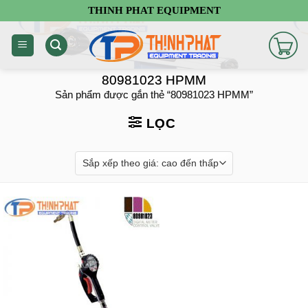
Chuyển
THINH PHAT EQUIPMENT
đến
nội
dung
80981023 HPMM
Sản phẩm được gắn thẻ “80981023 HPMM”
LỌC